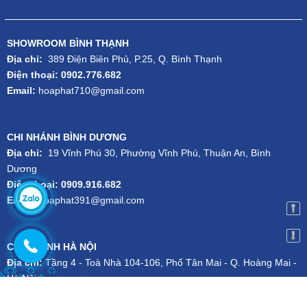
SHOWROOM BÌNH THẠNH
Địa chỉ:
389 Điện Biên Phủ, P.25, Q. Bình Thạnh
Điện thoại: 0902.776.682
Email:
hoaphat710@gmail.com
CHI NHÁNH BÌNH DƯƠNG
Địa chỉ:
19 Vĩnh Phú 30, Phường Vĩnh Phú, Thuận An, Bình
Dương
Điện thoại: 0909.916.682
Email:
hoaphat391@gmail.com
CHI NHÁNH HÀ NỘI
Địa chỉ:
Tầng 4 - Toà Nhà 104-106, Phố Tân Mai - Q. Hoàng Mai -
Hà Nội
Điện thoại:
024.3556.1101
-
Hotline:
079.727.1111