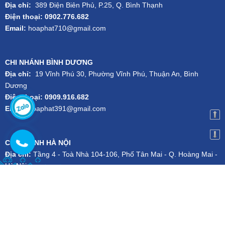
Địa chỉ:
389 Điện Biên Phủ, P.25, Q. Bình Thạnh
Điện thoại: 0902.776.682
Email:
hoaphat710@gmail.com
CHI NHÁNH BÌNH DƯƠNG
Địa chỉ:
19 Vĩnh Phú 30, Phường Vĩnh Phú, Thuận An, Bình
Dương
Điện thoại: 0909.916.682
Email:
hoaphat391@gmail.com
CHI NHÁNH HÀ NỘI
Địa chỉ:
Tầng 4 - Toà Nhà 104-106, Phố Tân Mai - Q. Hoàng Mai -
Hà Nội
Điện thoại:
024.3556.1101
-
Hotline:
079.727.1111
Email:
kien.dsg@gmail.com