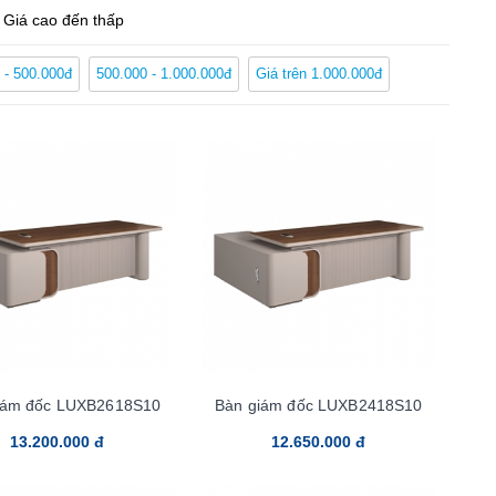
Giá cao đến thấp
 - 500.000đ
500.000 - 1.000.000đ
Giá trên 1.000.000đ
t
cam kết mang đến khách hàng những mẫu bàn giám đốc
chúng tôi dễ dàng kết hợp với tất cả các mẫu ghế giám đốc
ng có, khách hàng sẽ không cần phải lo lắng về giá cả và chất
iám đốc LUXB2618S10
Bàn giám đốc LUXB2418S10
13.200.000 đ
12.650.000 đ