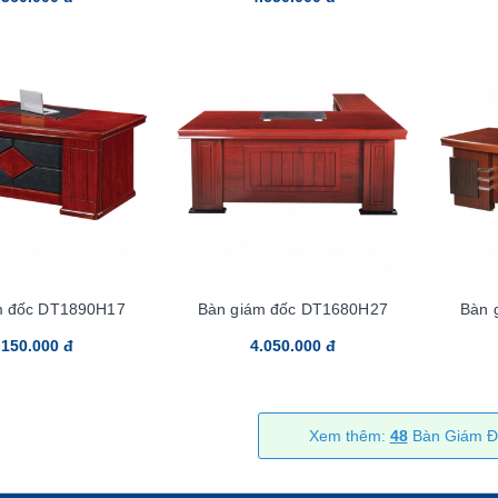
m đốc DT1890H17
Bàn giám đốc DT1680H27
Bàn 
.150.000 đ
4.050.000 đ
Xem thêm:
48
Bàn Giám Đ