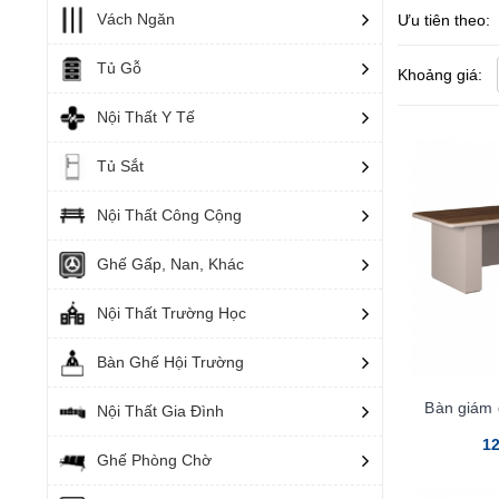
Vách Ngăn
Ưu tiên theo:
Nên mu
Tủ Gỗ
Khoảng giá:
Với hàng chục
Nội Thất Y Tế
PU tốt nhất, 
Tủ Sắt
dành cho nhân
Nội Thất Công Cộng
Khi đến với c
Ghế Gấp, Nan, Khác
lượng. Đặc bi
Nội Thất Trường Học
Bàn Ghế Hội Trường
Bàn giám
Nội Thất Gia Đình
12
Ghế Phòng Chờ