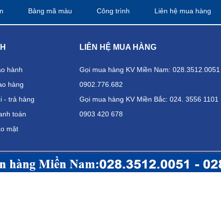
n
Bảng mã màu
Công trình
Liên hệ mua hàng
CH
LIÊN HỆ MUA HÀNG
ảo hành
Gọi mua hàng KV Miền Nam: 028.3512.0051 
ao hàng
0902.776.682
 - trả hàng
Gọi mua hàng KV Miền Bắc: 024. 3556 1101 
anh toán
0903 420 678
ảo mật
H BÌNH DƯƠNG
CHI NHÁNH
 Vĩnh Phú 30, Phường Vĩnh Phú, Thuận An, Bình Dương
Địa chỉ:
Tần
 0909.916.682
Điện thoại:
hat391@gmail.com
Email:
kien