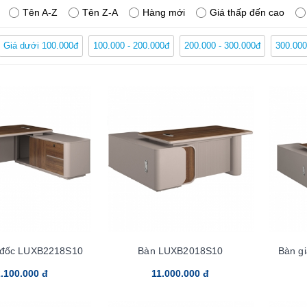
Tên A-Z
Tên Z-A
Hàng mới
Giá thấp đến cao
a bàn giám đốc PU ở đâu?
Giá dưới 100.000đ
100.000 - 200.000đ
200.000 - 300.000đ
300.000
 năm hoạt động trên lĩnh vực nội thất văn phòng -
Nội Thất Hòa Phá
đẹp nhất và chức năng nhất. Ngoài ra, các mẫu bàn giám đốc PU của 
 viên để tạo nên sự đồng bộ nhất quán cho không gian làm việc.
húng tôi bạn còn có cơ hội trải nghiệm những ưu đãi hấp dẫn chưa từ
ệt, chính sách giao hàng đổi trả tận tay, cực nhanh chóng.
 đốc LUXB2218S10
Bàn LUXB2018S10
Bàn g
.100.000 đ
11.000.000 đ