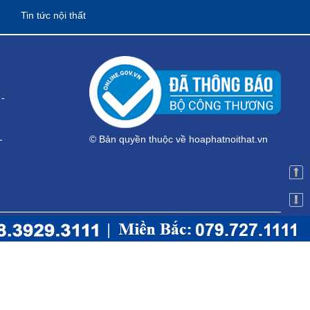
Tin tức nội thất
-
-
© Bản quyền thuộc về hoaphatnoithat.vn
 HÀ NỘI
g 4 - Toà Nhà 104-106, Phố Tân Mai - Q. Hoàng Mai - Hà Nội
024.3556.1101
-
Hotline:
079.727.1111
.dsg@gmail.com