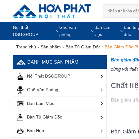
Nội thất
Ghế văn
Bàn làm
Bàn tủ 
DSGGROUP
phòng
việc
đốc
Trang chủ
›
Sản phẩm
›
Bàn Tủ Giám Đốc
›
Bàn Giám Đốc P
Bàn giám đố
DANH MỤC SẢN PHẨM
cùng với thiế
Nội Thất DSGGROUP
Chất li
Ghế Văn Phòng
Bàn giám đố
Bàn Làm Việc
phong cách thi
Bàn Tủ Giám Đốc
Bàn giám đốc
Bàn Họp
Bàn Giám 
ngoại hình ấn