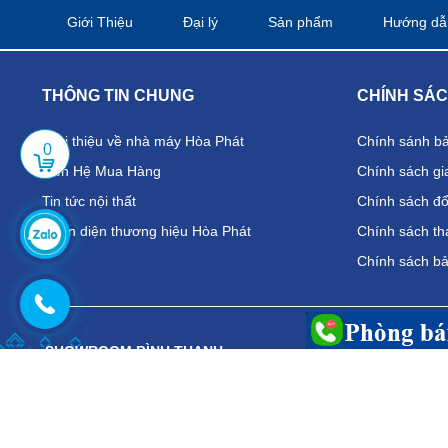
Giới Thiệu
Đại lý
Sản phẩm
Hướng dẫ
THÔNG TIN CHUNG
CHÍNH SÁ
Giới thiệu về nhà máy Hòa Phát
Chính sánh b
0
Liên Hệ Mua Hàng
Chính sách gi
Tin tức nội thất
Chính sách đổi
Nhận diện thương hiệu Hòa Phát
Chính sách th
Chính sách b
SHOWROOM BÌNH THẠNH
CHI NHÁN
Địa chỉ:
389 Điện Biên Phủ, P.25, Q. Bình Thạnh
Địa chỉ:
19
Điện thoại: 0902.776.682
Điện thoại:
Email:
hoaphat710@gmail.com
Email:
hoap