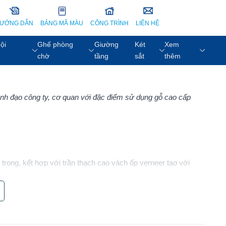
ƯỚNG DẪN
BẢNG MÃ MÀU
CÔNG TRÌNH
LIÊN HỆ
ội
Ghế phòng
Giường
Két
Xem
chờ
tầng
sắt
thêm
ãnh đạo công ty, cơ quan với đặc điểm sử dụng gỗ cao cấp
rọng, kết hợp với trần thạch cao vách ốp verneer tạo với
 cho văn phòng lãnh đạo. Nước sơn PU được sử dụng tạo nên