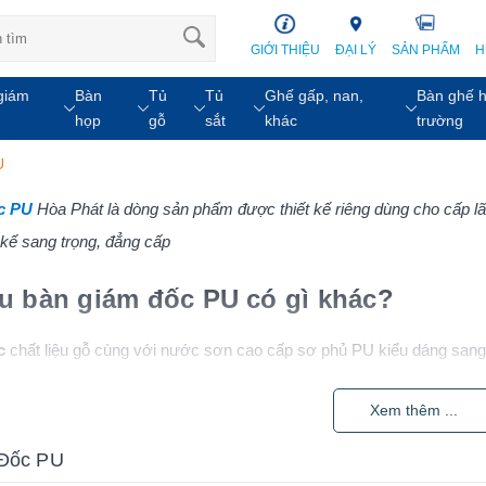
GIỚI THIỆU
ĐẠI LÝ
SẢN PHẨM
H
giám
Bàn
Tủ
Tủ
Ghế gấp, nan,
Bàn ghế h
họp
gỗ
sắt
khác
trường
U
c PU
Hòa Phát là dòng sản phẩm được thiết kế riêng dùng cho cấp l
t kế sang trọng, đẳng cấp
ệu bàn giám đốc PU có gì khác?
c
chất liệu gỗ cùng với nước sơn cao cấp sơ phủ PU kiểu dáng sang t
ết kế hiện đại tạo vẻ uy nghiêm cho vị trí lãnh đạo.
Xem thêm ...
 Hòa Phát sơn PU sang trọng, lịch sự mang đến không gian tinh tế
Đốc PU
 tượng, quý phái.