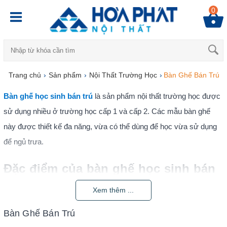
0
Trang chủ
›
Sản phẩm
›
Nội Thất Trường Học
›
Bàn Ghế Bán Trú
Bàn ghế học sinh bán trú
là sản phẩm nội thất trường học được
sử dụng nhiều ở trường học cấp 1 và cấp 2. Các mẫu bàn ghế
này được thiết kế đa năng, vừa có thể dùng để học vừa sử dụng
để ngủ trưa.
Đặc điểm của bàn ghế học sinh bán
trú
Xem thêm ...
Học bán trú là hình thức tổ chức học tập dành cho trẻ em, học
Bàn Ghế Bán Trú
sinh sẽ được ăn uống, ngủ nghỉ ở trường hết cả một ngày. Sau khi