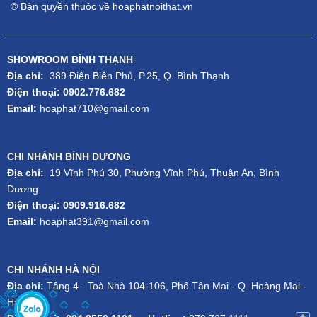
© Bản quyền thuộc về hoaphatnoithat.vn
SHOWROOM BÌNH THẠNH
Địa chỉ:
389 Điện Biên Phủ, P.25, Q. Bình Thạnh
Bàn ghế cho học sinh bán trú BBT102C
Điện thoại: 0902.776.682
Email:
hoaphat710@gmail.com
Bộ bàn ghế học sinh bán trú BBT102B
Kích thước: R110 x S803 x C330: 532: 550mm
CHI NHÁNH BÌNH DƯƠNG
BBT102B
thương hiệu Hòa Phát được thiết kế dạng liền ghế, chất
Địa chỉ:
19 Vĩnh Phú 30, Phường Vĩnh Phú, Thuận An, Bình
Dương
liệu gỗ Melamine. Có mẫu mã đẹp mắt, bề mặt được sơn phủ
Điện thoại: 0909.916.682
bóng tạo sự sạch sẽ, thoải mái cũng như bảo vệ bàn ghế trước
Email:
hoaphat391@gmail.com
tác động của môi trường. Nhằm đảm bảo an toàn cho các bạn học
sinh, khung thép bàn được Hòa Phát chú trọng sơn tĩnh điện cho
CHI NHÁNH HÀ NỘI
bộ phận. BBT102B không bán lẻ, chỉ nhận đặt hàng từ 5 bộ sản
Địa chỉ:
Tầng 4 - Toà Nhà 104-106, Phố Tân Mai - Q. Hoàng Mai -
phẩm trở lên.
Hà Nội