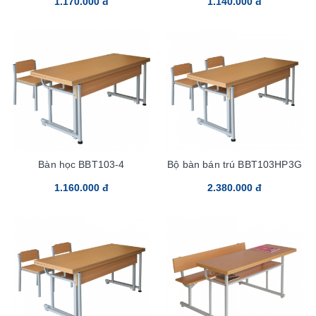
1.170.000 đ
1.140.000 đ
thuận tiện cho việc nghỉ ngơi, việc học một cách thuận tiện nhất.
Mẫu mã đa dạng, tạo nên nhiều sự lựa chọn cho khách hàng với
nhiều kiểu dáng, màu sắc, thích hợp với nhu cầu sử dụng.
Chất lượng cao
Được sản xuất từ chất liệu tự nhiên, thân thiện với môi trường. Có
độ chắc chắn cao, an toàn với các bạn học sinh. Bên cạnh đó,
mặt bàn và tựa ghế còn được phủ một lớp sơn trong suốt nhằm
Bàn học BBT103-4
Bộ bàn bán trú BBT103HP3G
bảo vệ bàn ghế trước môi trường xung quanh.
1.160.000 đ
2.380.000 đ
Thiết kế đẹp mắt
Một chiếc bàn đẹp, sáng bóng sẽ tăng phần thú vị khi học tập.
Hiểu được điều đó, Hòa Phát luôn cố gắng cho ra mắt các dòng
bàn ghế học sinh bán trú có thiết kế đẹp mắt, đa năng, góp phần
tạo nên không gian học tập và nghỉ ngơi thoải mái nhất.