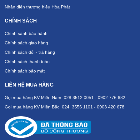
Nhận diện thương hiệu Hòa Phát
Bộ bàn ghế học sinh bán trú BBT102C
CHÍNH SÁCH
Kích thước: R1200 x S803 x C400: 642: 660mm
Chính sánh bảo hành
Sản phẩm bàn ghế bán trú liền ghế BBT102C cao cấp, có khung
Chính sách giao hàng
thép được sơn tĩnh điện an toàn. Có chất liệu gỗ Melamine mang
Chính sách đổi - trả hàng
đến sự thân thiện, an toàn và sở hữu tính thẩm mỹ. BBT102C
Chính sách thanh toán
không bán lẻ, chỉ nhận đặt hàng từ 5 bộ sản phẩm trở lên.
Chính sách bảo mật
LIÊN HỆ MUA HÀNG
Gọi mua hàng KV Miền Nam: 028.3512.0051 - 0902.776.682
Gọi mua hàng KV Miền Bắc: 024. 3556 1101 - 0903 420 678