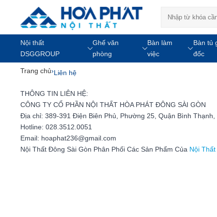
Nội thất
Ghế văn
Bàn làm
Bàn tủ 
DSGGROUP
phòng
việc
đốc
Trang chủ
›
Liên hệ
THÔNG TIN LIÊN HỆ:
CÔNG TY CỔ PHẦN NỘI THẤT HÒA PHÁT ĐÔNG SÀI GÒN
Địa chỉ: 389-391 Điện Biên Phủ, Phường 25, Quận Bình Thạnh,
Hotline: 028.3512.0051
Email: hoaphat236@gmail.com
Nội Thất Đông Sài Gòn Phân Phối Các Sản Phẩm Của
Nội Thất