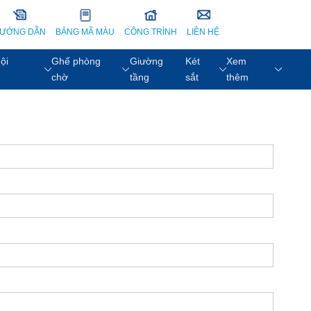
ƯỚNG DẪN
BẢNG MÃ MÀU
CÔNG TRÌNH
LIÊN HỆ
ội
Ghế phòng
Giường
Két
Xem
chờ
tầng
sắt
thêm