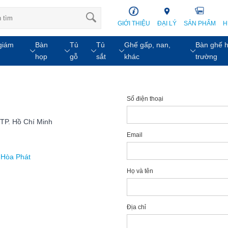
GIỚI THIỆU
ĐẠI LÝ
SẢN PHẨM
H
giám
Bàn
Tủ
Tủ
Ghế gấp, nan,
Bàn ghế h
họp
gỗ
sắt
khác
trường
Số điện thoại
 TP. Hồ Chí Minh
Email
 Hòa Phát
Họ và tên
Địa chỉ