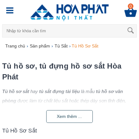
0
Trang chủ
›
Sản phẩm
›
Tủ Sắt
›
Tủ Hồ Sơ Sắt
Tủ hồ sơ, tủ đựng hồ sơ sắt Hòa
Phát
Tủ hồ sơ sắt
hay
tủ sắt đựng tài liệu
là mẫu
tủ hồ sơ văn
phòng
được làm từ chất liệu sắt hoặc thép dày sơn tĩnh điện,
ngày càng trở thành lựa chọn phổ biến và thông dụng trong các
Xem thêm ...
văn phòng làm việc tại công ty và tại nhà.
Tủ Hồ Sơ Sắt
Do nhu cầu sử dụng tủ văn phòng tăng cao, giá cả thị trường cạnh