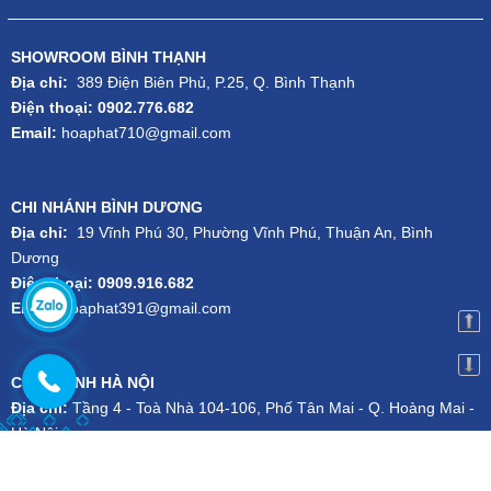
SHOWROOM BÌNH THẠNH
Địa chỉ:
389 Điện Biên Phủ, P.25, Q. Bình Thạnh
Điện thoại: 0902.776.682
Email:
hoaphat710@gmail.com
CHI NHÁNH BÌNH DƯƠNG
Địa chỉ:
19 Vĩnh Phú 30, Phường Vĩnh Phú, Thuận An, Bình
Dương
Điện thoại: 0909.916.682
Email:
hoaphat391@gmail.com
CHI NHÁNH HÀ NỘI
Địa chỉ:
Tầng 4 - Toà Nhà 104-106, Phố Tân Mai - Q. Hoàng Mai -
Hà Nội
Điện thoại:
024.3556.1101
-
Hotline:
079.727.1111
Email:
kien.dsg@gmail.com