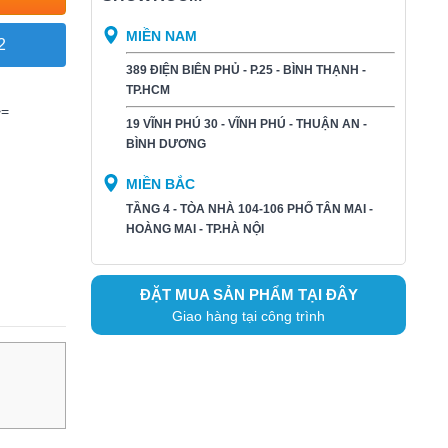
MIỀN NAM
2
389 ĐIỆN BIÊN PHỦ - P.25 - BÌNH THẠNH -
TP.HCM
>=
19 VĨNH PHÚ 30 - VĨNH PHÚ - THUẬN AN -
BÌNH DƯƠNG​
MIỀN BẮC
TẦNG 4 - TÒA NHÀ 104-106 PHỐ TÂN MAI -
HOÀNG MAI - TP.HÀ NỘI
ĐẶT MUA SẢN PHẨM TẠI ĐÂY
Giao hàng tại công trình