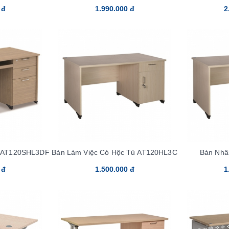
 đ
1.990.000 đ
2
c AT120SHL3DF
Bàn Làm Việc Có Hộc Tủ AT120HL3C
Bàn Nhâ
A
 đ
1.500.000 đ
1