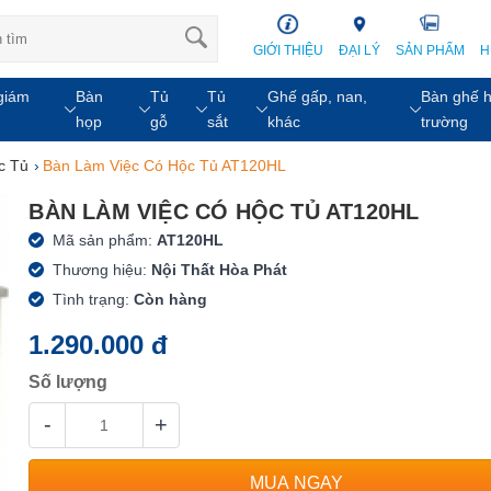
GIỚI THIỆU
ĐẠI LÝ
SẢN PHẨM
H
giám
Bàn
Tủ
Tủ
Ghế gấp, nan,
Bàn ghế h
họp
gỗ
sắt
khác
trường
c Tủ
›
Bàn Làm Việc Có Hộc Tủ AT120HL
BÀN LÀM VIỆC CÓ HỘC TỦ AT120HL
Mã sản phẩm:
AT120HL
Thương hiệu:
Nội Thất Hòa Phát
Tình trạng:
Còn hàng
1.290.000 đ
Số lượng
-
+