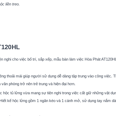
 liền treo.​
AT120HL
ện nghi cho việc bố trí, sắp xếp, mẫu bàn làm việc Hòa Phát AT120H
êng thoải mái giúp người sử dụng dễ dàng tập trung vào công việc.
văn phòng trở nên trẻ trung và hiện đại hơn.
ếc hộc tủ lửng vừa mang sự tiện nghi trong việc cất giữ những vật dụ
 THiết kế hộc lửng gồm 1 ngăn kéo và 1 cánh mở, sử dụng tay nắm dà