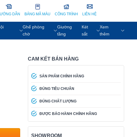
ƯỚNG DẪN
BẢNG MÃ MÀU
CÔNG TRÌNH
LIÊN HỆ
ội
Ghế phòng
Giường
Két
Xem
chờ
tầng
sắt
thêm
CAM KẾT BÁN HÀNG
SẢN PHẨM CHÍNH HÃNG
ĐÚNG TIÊU CHUẨN
ĐÚNG CHẤT LƯỢNG
ĐƯỢC BẢO HÀNH CHÍNH HÃNG
SHOWROOM