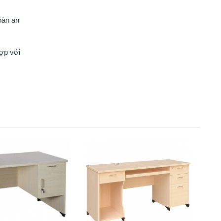
oàn an
hợp với