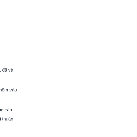
L đã và
 Thêm vào
ng cần
i thuận