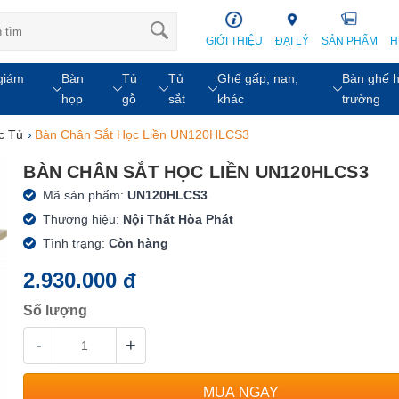
GIỚI THIỆU
ĐẠI LÝ
SẢN PHẨM
H
giám
Bàn
Tủ
Tủ
Ghế gấp, nan,
Bàn ghế h
họp
gỗ
sắt
khác
trường
c Tủ
›
Bàn Chân Sắt Học Liền UN120HLCS3
BÀN CHÂN SẮT HỌC LIỀN UN120HLCS3
Mã sản phẩm:
UN120HLCS3
Thương hiệu:
Nội Thất Hòa Phát
Tình trạng:
Còn hàng
2.930.000 đ
Số lượng
-
+