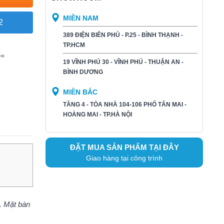
MIỀN NAM
2
389 ĐIỆN BIÊN PHỦ - P.25 - BÌNH THẠNH -
TP.HCM
>=
19 VĨNH PHÚ 30 - VĨNH PHÚ - THUẬN AN -
BÌNH DƯƠNG​
MIỀN BẮC
TẦNG 4 - TÒA NHÀ 104-106 PHỐ TÂN MAI -
HOÀNG MAI - TP.HÀ NỘI
ĐẶT MUA SẢN PHẨM TẠI ĐÂY
Giao hàng tại công trình
. Mặt bàn