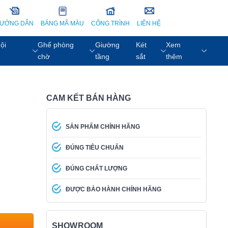
ƯỚNG DẪN
BẢNG MÃ MÀU
CÔNG TRÌNH
LIÊN HỆ
ội
Ghế phòng
Giường
Két
Xem
chờ
tầng
sắt
thêm
CAM KẾT BÁN HÀNG
SẢN PHẨM CHÍNH HÃNG
ĐÚNG TIÊU CHUẨN
ĐÚNG CHẤT LƯỢNG
ĐƯỢC BẢO HÀNH CHÍNH HÃNG
SHOWROOM