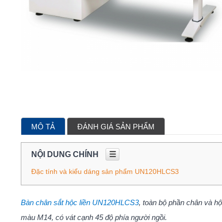
MÔ TẢ
ĐÁNH GIÁ SẢN PHẨM
NỘI DUNG CHÍNH
☰
Đặc tính và kiểu dáng sản phẩm UN120HLCS3
Bàn chân sắt hộc liền UN120HLCS3
, toàn bộ phần chân và h
màu M14, có vát cạnh 45 độ phía người ngồi.