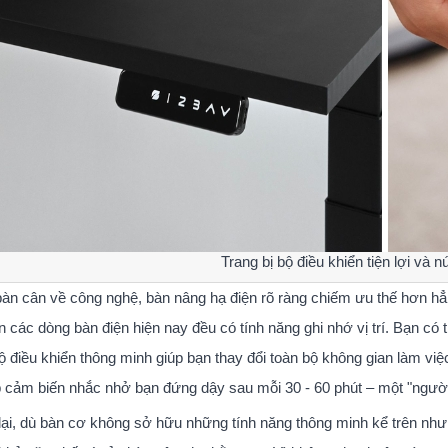
Trang bị bộ điều khiển tiện lợi và n
 bàn cân về công nghệ, bàn nâng hạ điện rõ ràng chiếm ưu thế hơn hẳn
 các dòng bàn điện hiện nay đều có tính năng ghi nhớ vị trí. Bạn có 
ộ điều khiển thông minh giúp bạn thay đổi toàn bộ không gian làm v
p cảm biến nhắc nhở bạn đứng dậy sau mỗi 30 - 60 phút – một "người 
ại, dù bàn cơ không sở hữu những tính năng thông minh kể trên nhưn