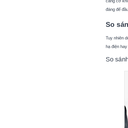
căng cơ khi
đáng để đầu 
So sán
Tuy nhiên d
hạ điện hay
So sánh