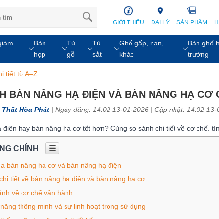
GIỚI THIỆU
ĐẠI LÝ
SẢN PHẨM
H
giám
Bàn
Tủ
Tủ
Ghế gấp, nan,
Bàn ghế h
họp
gỗ
sắt
khác
trường
 tiết từ A–Z
H BÀN NÂNG HẠ ĐIỆN VÀ BÀN NÂNG HẠ CƠ C
 Thất Hòa Phát
| Ngày đăng: 14:02 13-01-2026 |
Cập nhật: 14:02 13-
điện hay bàn nâng hạ cơ tốt hơn? Cùng so sánh chi tiết về cơ chế, tí
UNG CHÍNH
☰
của bàn nâng hạ cơ và bàn nâng hạ điện
chi tiết về bàn nâng hạ điện và bàn nâng hạ cơ
ánh về cơ chế vận hành
 năng thông minh và sự linh hoạt trong sử dụng