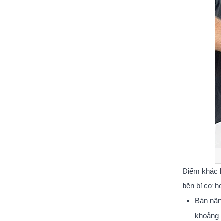
Điểm khác b
bền bỉ cơ h
Bàn nân
khoảng 3