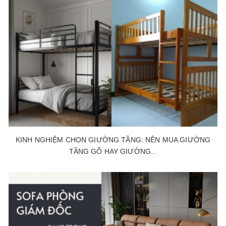
KINH NGHIỆM CHỌN GIƯỜNG TẦNG: NÊN MUA GIƯỜNG
TẦNG GỖ HAY GIƯỜNG...