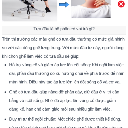
Tựa đầu là bộ phận có vai trò gì?
Trên thị trường các mẫu ghế có tựa đầu thường có mức giá nhỉnh
so với các dòng ghế lưng trung. Với mức đầu tư này, người dùng
khi chọn ghế làm việc có tựa đầu sẽ giúp:
Hỗ trợ vùng cổ và giảm áp lực lên cột sống: Khi ngồi làm việc
dài, phần đầu thường có xu hướng chúi về phía trước để nhìn
màn hình. Điều này tạo áp lực lớn lên đốt sống cổ và cơ vai.
Ghế có tựa đầu giúp nâng đỡ phần gáy, giữ đầu ở vị trí cân
bằng với cột sống. Nhờ đó áp lực lên vùng cổ được giảm
đáng kể, hạn chế cảm giác mỏi sau nhiều giờ làm việc.
Duy trì tư thế ngồi chuẩn: Một chiếc ghế được thiết kế đúng,
có sự tùy chỉnh phù hợp với chiều cao và kích thước của cơ