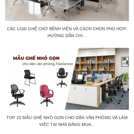
CÁC LOẠI GHẾ CHỜ BỆNH VIỆN VÀ CÁCH CHỌN PHÙ HỢP:
HƯỚNG DẪN CHI...
TOP 10 MẪU GHẾ NHỎ GỌN CHO DÂN VĂN PHÒNG VÀ LÀM
VIỆC TẠI NHÀ ĐÁNG MUA...