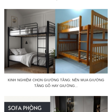
KINH NGHIỆM CHỌN GIƯỜNG TẦNG: NÊN MUA GIƯỜNG
TẦNG GỖ HAY GIƯỜNG...