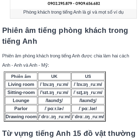
Phòng khách trong tiếng Anh là gì và mọt số ví dụ
Phiên âm tiếng phòng khách trong
tiếng Anh
Phiên âm phòng khách trong tiếng Anh được chia làm hai cách
Anh - Anh và Anh - Mỹ:
Phiên âm
UK
US
Living room
/ˈlɪv.ɪŋ ˌruːm/
/ˈlɪv.ɪŋ ˌruːm/
Sitting-room
/’sɪt.ɪŋ ˌruːm/
/ˈsɪt̬.ɪŋ ˌruːm
/
Lounge
/laʊndʒ/
/laʊndʒ/
Parlor
/ˈpɑːr.lɚ/
/ˈpɑː.lər/
Drawing room
/ˈdrɔː.ɪŋ ˌruːm/
/ˈdrɑː.ɪŋ ˌruːm/
Từ vựng tiếng Anh 15 đồ vật thường