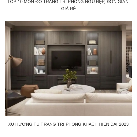
TOP 10 MÓN ĐỒ TRANG TRÍ PHÒNG NGỦ ĐẸP, ĐƠN GIẢN,
GIÁ RẺ
XU HƯỚNG TỦ TRANG TRÍ PHÒNG KHÁCH HIỆN ĐẠI 2023