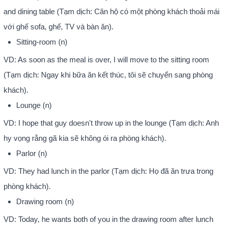
and dining table (Tạm dịch: Căn hộ có một phòng khách thoải mái
với ghế sofa, ghế, TV và bàn ăn).
Sitting-room (n)
VD: As soon as the meal is over, I will move to the sitting room
(Tạm dịch: Ngay khi bữa ăn kết thúc, tôi sẽ chuyển sang phòng
khách).
Lounge (n)
VD: I hope that guy doesn't throw up in the lounge (Tạm dịch: Anh
hy vọng rằng gã kia sẽ không ói ra phòng khách).
Parlor (n)
VD: They had lunch in the parlor (Tạm dịch: Họ đã ăn trưa trong
phòng khách).
Drawing room (n)
VD: Today, he wants both of you in the drawing room after lunch