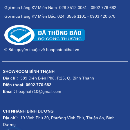
Gọi mua hàng KV Miền Nam: 028.3512.0051 - 0902.776.682
Gọi mua hàng KV Miền Bắc: 024. 3556 1101 - 0903 420 678
© Bản quyền thuộc về hoaphatnoithat.vn
SHOWROOM BÌNH THẠNH
Địa chỉ:
389 Điện Biên Phủ, P.25, Q. Bình Thạnh
Điện thoại: 0902.776.682
Email:
hoaphat710@gmail.com
CHI NHÁNH BÌNH DƯƠNG
Địa chỉ:
19 Vĩnh Phú 30, Phường Vĩnh Phú, Thuận An, Bình
Dương