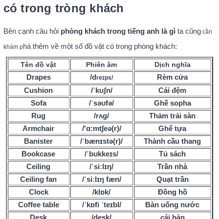
có trong tròng khách
Bên cạnh câu hỏi
phòng khách trong tiếng anh là gì
ta cũng
cần
há thêm về một số đồ vật có trong phòng khách:
khám p
Tên đồ vật
Phiên âm
Dịch nghĩa
Drapes
/d
Rèm cửa
reɪps/
Cushion
/ˈkʊʃn/
Cái đệm
Sofa
/ˈsəʊfə/
Ghế sopha
Rug
/rʌg/
Thảm trải sàn
Armchair
/'ɑ:mt∫eə(r)/
Ghế tựa
Banister
/ˈbænɪstə(r)/
Thành cầu thang
Bookcase
/ˈbʊkkeɪs/
Tủ sách
Ceiling
/ˈsiːlɪŋ/
Trần nhà
Ceiling fan
/ˈsiːlɪŋ fæn/
Quạt trần
Clock
/klɒk/
Đồng hồ
Coffee table
/ˈkɒfi ˈteɪbl/
Bàn uống nước
Desk
/desk/
cái bàn