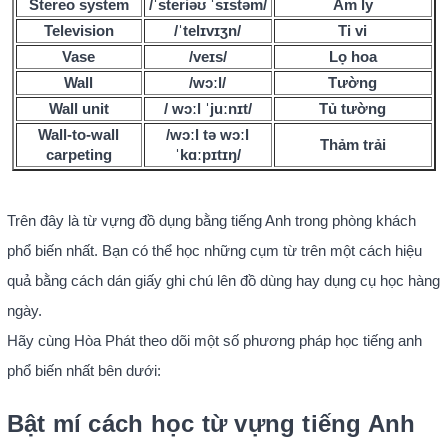
Stereo system
/ˈsteriəʊ ˈsɪstəm/
Âm ly
Television
/ˈtelɪvɪʒn/
Ti vi
Vase
/veɪs/
Lọ hoa
Wall
/wɔːl/
Tường
Wall unit
/ wɔːl ˈjuːnɪt/
Tủ tường
Wall-to-wall
/wɔːl tə wɔːl
Thảm trải
carpeting
ˈkɑːpɪtɪŋ/
Trên đây là từ vựng đồ dụng bằng tiếng Anh trong phòng khách
phổ biến nhất. Bạn có thể học những cụm từ trên một cách hiệu
quả bằng cách dán giấy ghi chú lên đồ dùng hay dụng cụ học hàng
ngày.
Hãy cùng Hòa Phát theo dõi một số phương pháp học tiếng anh
phổ biến nhất bên dưới:
Bật mí cách học từ vựng tiếng Anh