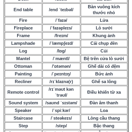
Bàn vuông kích
End table
/end ˈteɪbəl/
thước nhỏ
Fire
/ˈfaɪə/
Lửa
Fireplace
/ˈfaɪəpleɪs/
Lò sưởi
Frame
/freɪm/
Khung ảnh
Lampshade
/ˈlæmpʃeɪd/
Cái chụp đèn
Log
/lɒɡ/
Củi
Mantel
/ˈmæntl/
Bệ trên cửa lò sưởi
Ottoman
/'ɒtəmən/
Ghế dài có đệm
Painting
/ˈpeɪntɪŋ/
Bức ảnh
Recliner
/rɪˈklaɪnə(r)
Ghế sa lông
/rɪˈməʊt kən
Remote control
Điều khiển từ xa
ˈtrəʊl/
Sound system
/saʊnd ˈsɪstəm/
Đàn âm thanh
Speaker
/ˈspiːkər/
Loa
Staircase
/ˈsteəkeɪs/
Lòng cầu thang
Step
/step/
Bậc thang