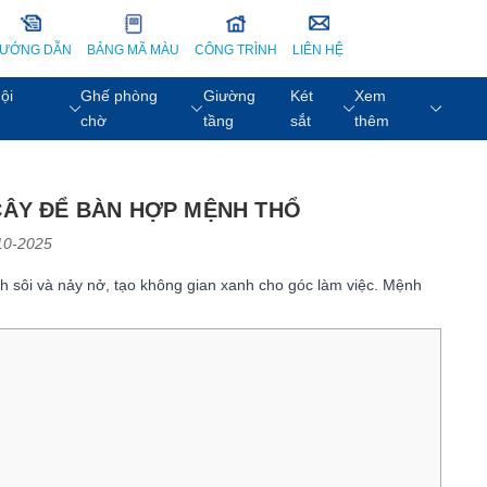
ƯỚNG DẪN
BẢNG MÃ MÀU
CÔNG TRÌNH
LIÊN HỆ
ội
Ghế phòng
Giường
Két
Xem
chờ
tầng
sắt
thêm
 CÂY ĐỂ BÀN HỢP MỆNH THỔ
10-2025
h sôi và nảy nở, tạo không gian xanh cho góc làm việc. Mệnh