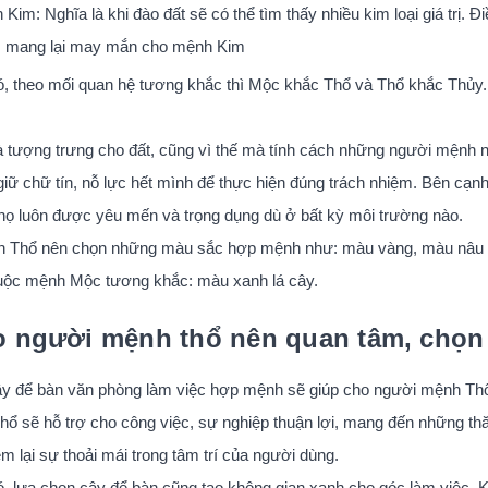
 Kim: Nghĩa là khi đào đất sẽ có thể tìm thấy nhiều kim loại giá trị
c, mang lại may mắn cho mệnh Kim
, theo mối quan hệ tương khắc thì Mộc khắc Thổ và Thổ khắc Thủy.
 tượng trưng cho đất, cũng vì thế mà tính cách những người mệnh n
giữ chữ tín, nỗ lực hết mình để thực hiện đúng trách nhiệm. Bên cạnh
 họ luôn được yêu mến và trọng dụng dù ở bất kỳ môi trường nào.
 Thổ nên chọn những màu sắc hợp mệnh như: màu vàng, màu nâu đấ
uộc mệnh Mộc tương khắc: màu xanh lá cây.
o người mệnh thổ nên quan tâm, chọn 
y để bàn văn phòng làm việc hợp mệnh sẽ giúp cho người mệnh Thổ 
ổ sẽ hỗ trợ cho công việc, sự nghiệp thuận lợi, mang đến những thăn
m lại sự thoải mái trong tâm trí của người dùng.
, lựa chọn cây để bàn cũng tạo không gian xanh cho góc làm việc. Kh