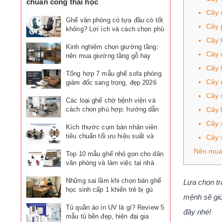
chuẩn công thái học
Cây 
Ghế văn phòng có tựa đầu có tốt
Cây 
không? Lợi ích và cách chọn phù
hợp
Cây 
Kinh nghiệm chọn giường tầng:
Cây 
nên mua giường tầng gỗ hay
giường tầng sắt?
Cây 
Tổng hợp 7 mẫu ghế sofa phòng
Cây 
giám đốc sang trọng, đẹp 2026
Cây 
Các loại ghế chờ bệnh viện và
cách chọn phù hợp: hướng dẫn
Cây 
chi tiết
Cây 
Kích thước cụm bàn nhân viên
tiêu chuẩn tối ưu hiệu suất và
Cây 
không gian
Nên mua 
Top 10 mẫu ghế nhỏ gọn cho dân
văn phòng và làm việc tại nhà
đáng mua nhất
Những sai lầm khi chọn bàn ghế
Lựa chọn tr
học sinh cấp 1 khiến trẻ bị gù
mệnh sẽ giú
lưng, cận thị
Tủ quần áo in UV là gì? Review 5
đây nhé!
mẫu tủ bền đẹp, hiện đại gia