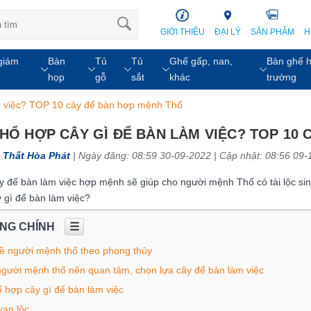
GIỚI THIỆU
ĐẠI LÝ
SẢN PHẨM
H
giám
Bàn
Tủ
Tủ
Ghế gấp, nan,
Bàn ghế h
họp
gỗ
sắt
khác
trường
m việc? TOP 10 cây để bàn hợp mệnh Thổ
HỔ HỢP CÂY GÌ ĐỂ BÀN LÀM VIỆC? TOP 10
 Thất Hòa Phát
| Ngày đăng: 08:59 30-09-2022 |
Cập nhật: 08:56 09-
y để bàn làm việc hợp mệnh sẽ giúp cho người mệnh Thổ có tài lộc sin
 gì để bàn làm việc?
UNG CHÍNH
☰
về người mệnh thổ theo phong thủy
người mệnh thổ nên quan tâm, chọn lựa cây để bàn làm việc
 hợp cây gì để bàn làm việc
vạn lộc