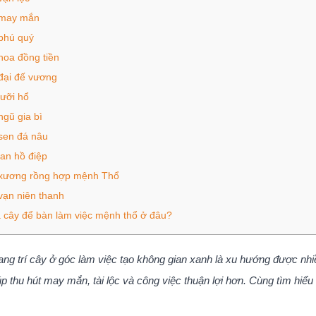
may mắn
phú quý
hoa đồng tiền
đại đế vương
lưỡi hổ
ngũ gia bì
sen đá nâu
lan hồ điệp
xương rồng hợp mệnh Thổ
vạn niên thanh
cây để bàn làm việc mệnh thổ ở đâu?
ang trí cây ở góc làm việc tạo không gian xanh là xu hướng được nhi
p thu hút may mắn, tài lộc và công việc thuận lợi hơn. Cùng tìm hiểu