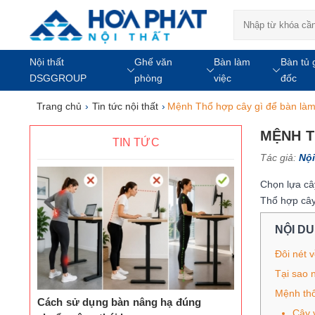
Nội thất
Ghế văn
Bàn làm
Bàn tủ 
DSGGROUP
phòng
việc
đốc
Trang chủ
›
Tin tức nội thất
›
Mệnh Thổ hợp cây gì để bàn là
MỆNH T
TIN TỨC
Tác giả:
Nội
Chọn lựa câ
Thổ hợp cây
NỘI D
Đôi nét 
Tại sao 
Mệnh thổ
Cách sử dụng bàn nâng hạ đúng
Cây 