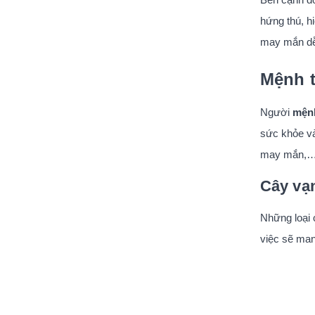
hứng thú, h
may mắn dễ
Mệnh t
Người
mệnh
sức khỏe và
may mắn,
Cây vạn
Những loại 
việc sẽ mang