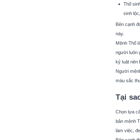
Thổ sinh
sinh lộ
Bên cạnh đó
này.
Mệnh Thổ là
người luôn 
kỷ luật nên
Người mệnh
màu sắc th
Tại sa
Chọn lựa câ
bản mệnh Th
làm việc, đe
Bên cạnh đó