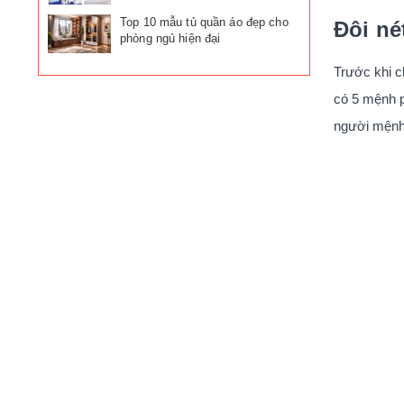
đình
Top 10 mẫu tủ quần áo đẹp cho
Đôi né
phòng ngủ hiện đại
Trước khi ch
có 5 mệnh p
người mệnh