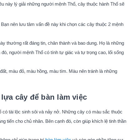
. Điều này lý giải những người mệnh Thổ, cây thuộc hành Thổ sẽ
 Bạn nên lưu tâm vấn đề này khi chọn các cây thuộc 2 mệnh
ày thường rất đáng tin, chân thành và bao dung. Họ là những
 đó, người mệnh Thổ có tính tự giác và tự trọng cao, lối sống
t, màu đỏ, màu hồng, màu tím. Màu nên tránh là những
lựa cây để bàn làm việc
có tài lộc sinh sôi và nảy nở. Những cây có màu sắc thuộc
g tiến cho chủ nhân. Bên cạnh đó, còn giúp khích lệ tinh thần
ông chỉ giúp trang trí
bàn làm việc
và còn góp phần tăng sự