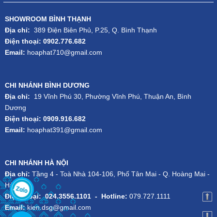
SHOWROOM BÌNH THẠNH
Địa chỉ:
389 Điện Biên Phủ, P.25, Q. Bình Thạnh
Điện thoại: 0902.776.682
Email:
hoaphat710@gmail.com
CHI NHÁNH BÌNH DƯƠNG
Địa chỉ:
19 Vĩnh Phú 30, Phường Vĩnh Phú, Thuận An, Bình
Dương
Điện thoại: 0909.916.682
Email:
hoaphat391@gmail.com
CHI NHÁNH HÀ NỘI
Địa chỉ:
Tầng 4 - Toà Nhà 104-106, Phố Tân Mai - Q. Hoàng Mai -
Hà Nội
Điện thoại:
024.3556.1101
-
Hotline:
079.727.1111
Email:
kien.dsg@gmail.com