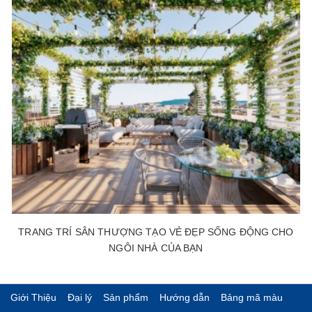
TRANG TRÍ SÂN THƯỢNG TẠO VẺ ĐẸP SỐNG ĐỘNG CHO
NGÔI NHÀ CỦA BẠN
Giới Thiệu
Đại lý
Sản phẩm
Hướng dẫn
Bảng mã màu