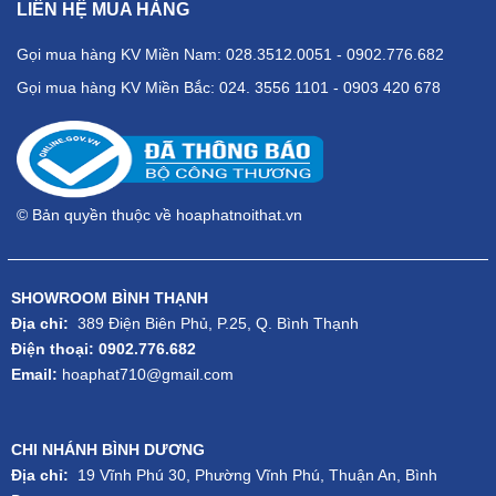
LIÊN HỆ MUA HÀNG
Gọi mua hàng KV Miền Nam: 028.3512.0051 - 0902.776.682
Gọi mua hàng KV Miền Bắc: 024. 3556 1101 - 0903 420 678
© Bản quyền thuộc về hoaphatnoithat.vn
SHOWROOM BÌNH THẠNH
Địa chỉ:
389 Điện Biên Phủ, P.25, Q. Bình Thạnh
Điện thoại: 0902.776.682
Email:
hoaphat710@gmail.com
CHI NHÁNH BÌNH DƯƠNG
Địa chỉ:
19 Vĩnh Phú 30, Phường Vĩnh Phú, Thuận An, Bình