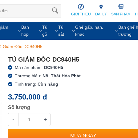
GIỚI THIỆU
ĐẠI LÝ
SẢN PHẨM
H
giám
Bàn
Tủ
Tủ
Ghế gấp, nan,
Bàn ghế h
họp
gỗ
sắt
khác
trường
ủ Giám Đốc DC940H5
TỦ GIÁM ĐỐC DC940H5
Mã sản phẩm:
DC940H5
Thương hiệu:
Nội Thất Hòa Phát
Tình trạng:
Còn hàng
3.750.000 đ
Số lượng
-
+