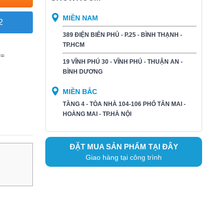
MIỀN NAM
2
389 ĐIỆN BIÊN PHỦ - P.25 - BÌNH THẠNH -
TP.HCM
>=
19 VĨNH PHÚ 30 - VĨNH PHÚ - THUẬN AN -
BÌNH DƯƠNG​
MIỀN BẮC
TẦNG 4 - TÒA NHÀ 104-106 PHỐ TÂN MAI -
HOÀNG MAI - TP.HÀ NỘI
ĐẶT MUA SẢN PHẨM TẠI ĐÂY
Giao hàng tại công trình