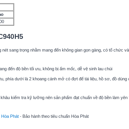
ao
00
DC940H5
g nét sang trọng nhằm mang đến không gian gọn gàng, có tổ chức v
ng đến độ bền tối ưu, không bị ẩm mốc, dễ vệ sinh lau chùi
iệu, phía dưới là 2 khoang cánh mở có đợt để tài liệu, hồ sơ, đồ dùng
g khâu kiểm tra kỹ lưỡng nên sản phẩm đạt chuẩn về độ bền làm yên
t Hòa Phát
- Bảo hành theo tiêu chuẩn Hòa Phát