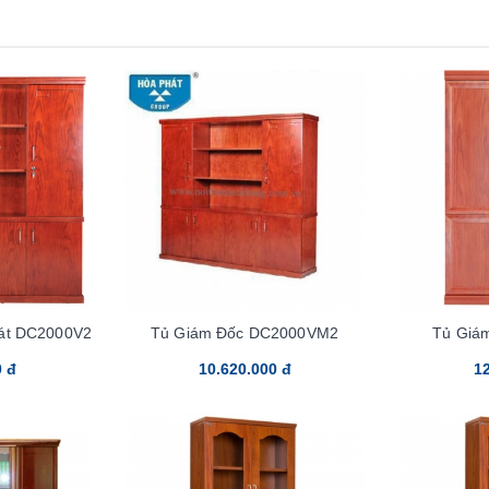
át DC2000V2
Tủ Giám Đốc DC2000VM2
Tủ Giá
0 đ
10.620.000 đ
12