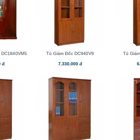
ốc DC1840VM5
Tủ Giám Đốc DC940V9
Tủ Giá
0 đ
7.330.000 đ
6