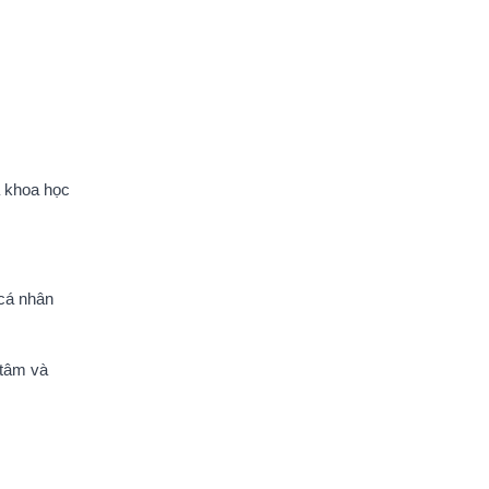
à khoa học
 cá nhân
 tâm và