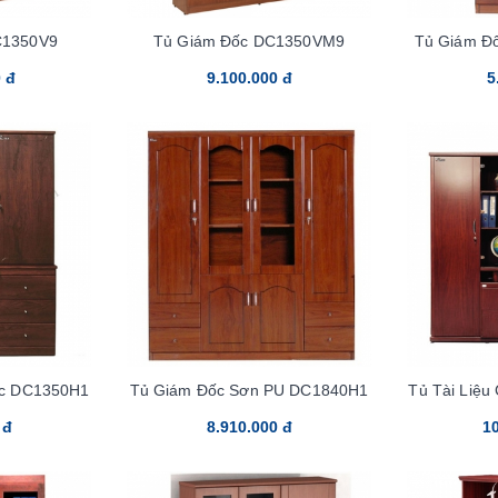
C1350V9
Tủ Giám Đốc DC1350VM9
Tủ Giám Đ
 đ
9.100.000 đ
5
ốc DC1350H1
Tủ Giám Đốc Sơn PU DC1840H1
Tủ Tài Liệ
 đ
8.910.000 đ
10