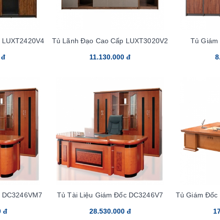
p LUXT2420V4
Tủ Lãnh Đạo Cao Cấp LUXT3020V2
Tủ Giám
 đ
11.130.000 đ
8
ốc DC3246VM7
Tủ Tài Liệu Giám Đốc DC3246V7
Tủ Giám Đốc
0 đ
28.530.000 đ
17