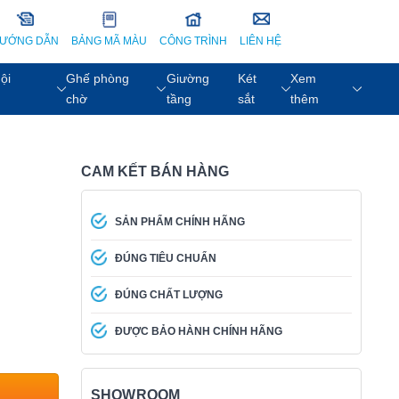
ƯỚNG DẪN
BẢNG MÃ MÀU
CÔNG TRÌNH
LIÊN HỆ
ội
Ghế phòng
Giường
Két
Xem
chờ
tầng
sắt
thêm
CAM KẾT BÁN HÀNG
SẢN PHẨM CHÍNH HÃNG
ĐÚNG TIÊU CHUẨN
ĐÚNG CHẤT LƯỢNG
ĐƯỢC BẢO HÀNH CHÍNH HÃNG
SHOWROOM