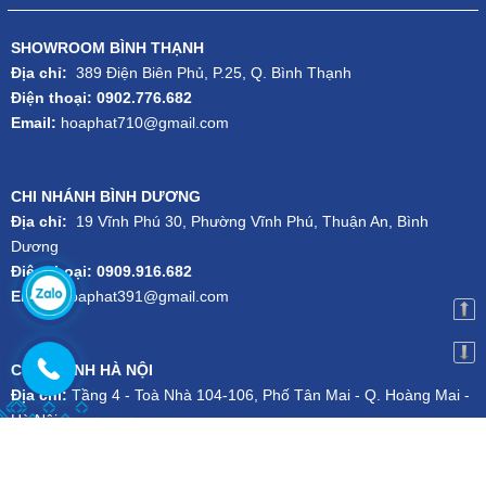
SHOWROOM BÌNH THẠNH
Địa chỉ:
389 Điện Biên Phủ, P.25, Q. Bình Thạnh
Điện thoại: 0902.776.682
Email:
hoaphat710@gmail.com
CHI NHÁNH BÌNH DƯƠNG
Địa chỉ:
19 Vĩnh Phú 30, Phường Vĩnh Phú, Thuận An, Bình
Dương
Điện thoại: 0909.916.682
Email:
hoaphat391@gmail.com
CHI NHÁNH HÀ NỘI
Địa chỉ:
Tầng 4 - Toà Nhà 104-106, Phố Tân Mai - Q. Hoàng Mai -
Hà Nội
Điện thoại:
024.3556.1101
-
Hotline:
079.727.1111
Email:
kien.dsg@gmail.com