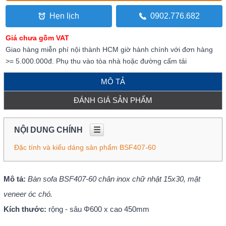
Hẹn lịch
0902.776.682
Giá chưa gồm VAT
Giao hàng miễn phí nội thành HCM giờ hành chính với đơn hàng
>= 5.000.000đ. Phụ thu vào tòa nhà hoặc đường cấm tải
MÔ TẢ
ĐÁNH GIÁ SẢN PHẨM
NỘI DUNG CHÍNH
☰
Đặc tính và kiểu dáng sản phẩm BSF407-60
Mô tả:
Bàn sofa BSF407-60 chân inox chữ nhật 15x30, mặt
veneer óc chó.
Kích thước:
rộng - sâu Φ600 x cao 450mm