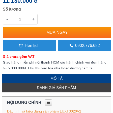
11.130.000 đ
Số lượng
-
+
Hẹn lịch
0902.776.682
Giá chưa gồm VAT
Giao hàng miễn phí nội thành HCM giờ hành chính với đơn hàng
>= 5.000.000đ. Phụ thu vào tòa nhà hoặc đường cấm tải
MÔ TẢ
ĐÁNH GIÁ SẢN PHẨM
NỘI DUNG CHÍNH
☰
Đặc tính và kiểu dáng sản phẩm LUXT3020V2