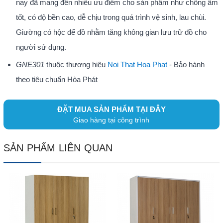
nay đã mang đến nhiều ưu điểm cho sản phẩm như chống ẩm
tốt, có độ bền cao, dễ chịu trong quá trình vệ sinh, lau chùi.
Giường có hộc để đồ nhằm tăng không gian lưu trữ đồ cho
người sử dụng.
GNE301
thuộc thương hiệu
Noi That Hoa Phat
- Bảo hành
theo tiêu chuẩn Hòa Phát
ĐẶT MUA SẢN PHẨM TẠI ĐÂY
Giao hàng tại công trình
SẢN PHẨM LIÊN QUAN