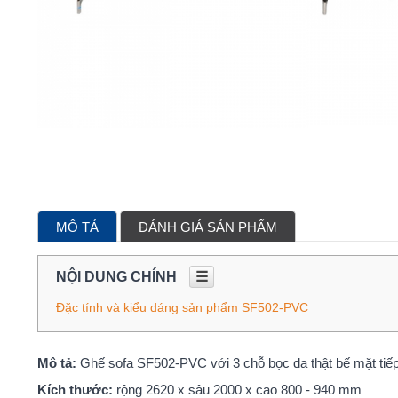
MÔ TẢ
ĐÁNH GIÁ SẢN PHẨM
NỘI DUNG CHÍNH
☰
Đặc tính và kiểu dáng sản phẩm SF502-PVC
Mô tả:
Ghế sofa SF502-PVC với 3 chỗ bọc da thật bế mặt tiếp
Kích thước:
rộng 2620 x sâu 2000 x cao 800 - 940 mm