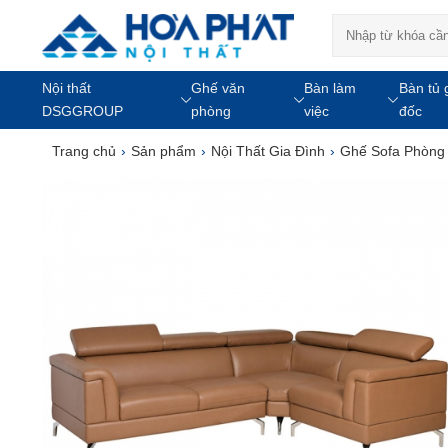
Nội thất
Ghế văn
Bàn làm
Bàn tủ 
DSGGROUP
phòng
việc
đốc
Trang chủ
›
Sản phẩm
›
Nội Thất Gia Đình
›
Ghế Sofa Phòng