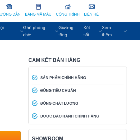
ƯỚNG DẪN
BẢNG MÃ MÀU
CÔNG TRÌNH
LIÊN HỆ
ội
Ghế phòng
Giường
Két
Xem
chờ
tầng
sắt
thêm
CAM KẾT BÁN HÀNG
SẢN PHẨM CHÍNH HÃNG
ĐÚNG TIÊU CHUẨN
ĐÚNG CHẤT LƯỢNG
ĐƯỢC BẢO HÀNH CHÍNH HÃNG
SHOWROOM