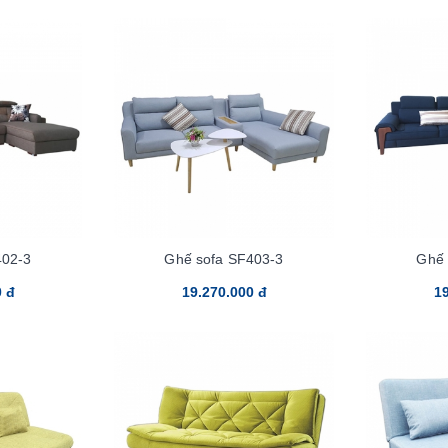
402-3
Ghế sofa SF403-3
Ghế 
0 đ
19.270.000 đ
19