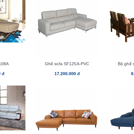
108A
Ghế sofa SF125A-PVC
Bộ ghế 
0 đ
17.200.000 đ
8