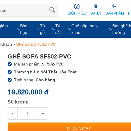
GIỚI THIỆU
ĐẠI LÝ
SẢN PHẨM
H
giám
Bàn
Tủ
Tủ
Ghế gấp, nan,
Bàn ghế h
họp
gỗ
sắt
khác
trường
 Khách
›
Ghế sofa SF502-PVC
GHẾ SOFA SF502-PVC
Mã sản phẩm:
SF502-PVC
Thương hiệu:
Nội Thất Hòa Phát
Tình trạng:
Còn hàng
19.820.000 đ
Số lượng
-
+