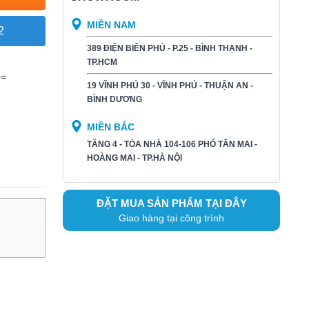
MIỀN NAM
2
389 ĐIỆN BIÊN PHỦ - P.25 - BÌNH THẠNH -
TP.HCM
>=
19 VĨNH PHÚ 30 - VĨNH PHÚ - THUẬN AN -
BÌNH DƯƠNG​
MIỀN BẮC
TẦNG 4 - TÒA NHÀ 104-106 PHỐ TÂN MAI -
HOÀNG MAI - TP.HÀ NỘI
ĐẶT MUA SẢN PHẨM TẠI ĐÂY
Giao hàng tại công trình