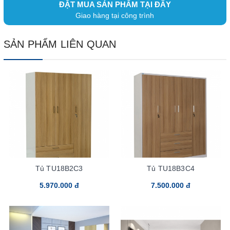
ĐẶT MUA SẢN PHẨM TẠI ĐÂY
Giao hàng tại công trình
SẢN PHẨM LIÊN QUAN
Tủ TU18B2C3
Tủ TU18B3C4
5.970.000 đ
7.500.000 đ