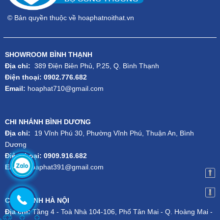
© Bản quyền thuộc về hoaphatnoithat.vn
SHOWROOM BÌNH THẠNH
Địa chỉ:
389 Điện Biên Phủ, P.25, Q. Bình Thạnh
Điện thoại: 0902.776.682
Email:
hoaphat710@gmail.com
CHI NHÁNH BÌNH DƯƠNG
Địa chỉ:
19 Vĩnh Phú 30, Phường Vĩnh Phú, Thuận An, Bình
Dương
Điện thoại: 0909.916.682
Email:
hoaphat391@gmail.com
CHI NHÁNH HÀ NỘI
Địa chỉ:
Tầng 4 - Toà Nhà 104-106, Phố Tân Mai - Q. Hoàng Mai -