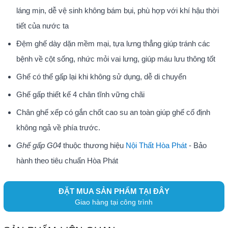
láng mịn, dễ vệ sinh không bám bụi, phù hợp với khí hậu thời
tiết của nước ta
Đệm ghế dày dặn mềm mại, tựa lưng thẳng giúp tránh các
bệnh về cột sống, nhức mỏi vai lưng, giúp máu lưu thông tốt
Ghế có thể gấp lại khi không sử dụng, dễ di chuyển
Ghế gấp thiết kế 4 chân tĩnh vững chãi
Chân ghế xếp có gắn chốt cao su an toàn giúp ghế cố định
không ngả về phía trước.
Ghế gấp G04
thuộc thương hiệu
Nội Thất Hòa Phát
- Bảo
hành theo tiêu chuẩn Hòa Phát
ĐẶT MUA SẢN PHẨM TẠI ĐÂY
Giao hàng tại công trình