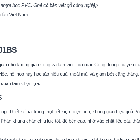
 nhựa bọc PVC. Ghế có bàn viết gỗ công nghiệp
 đầu Việt Nam
G01BS
n cho không gian sống và làm việc hiện đại. Công dụng chủ yếu c
ệc, hội họp hay học tập hiệu quả, thoải mái và giảm bớt căng thẳng.
n quan tâm chọn lựa.
S
. Thiết kế hai trong một tiết kiệm diện tích, không gian hiệu quả. Vớ
 Phần khung chân chịu lực tốt, độ bền cao, nhờ vào chất liệu cấu thà
t một chiếc bàn nhỏ mini tiện dụng khi viết, đặt hồ sơ, tài liệu cần th