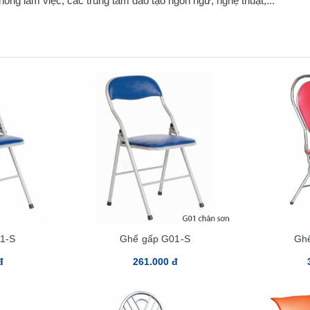
ng làm việc, các trung tâm đào tạo ngôn ngữ, nghệ thuật,...
1-S
Ghế gấp G01-S
Gh
đ
261.000 đ