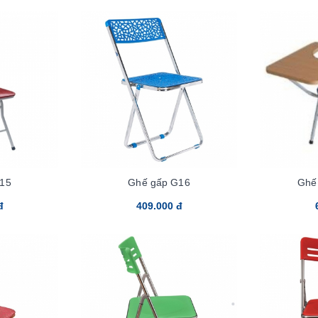
15
Ghế gấp G16
Ghế
đ
409.000 đ