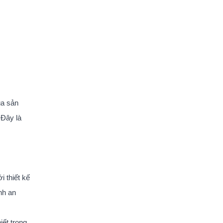
ủa sản
 Đây là
i thiết kế
nh an
iết trong