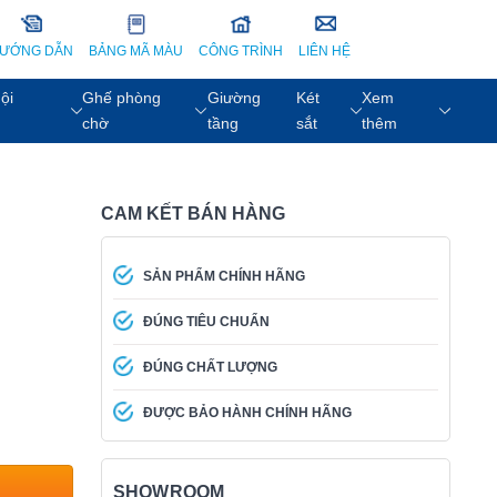
ƯỚNG DẪN
BẢNG MÃ MÀU
CÔNG TRÌNH
LIÊN HỆ
ội
Ghế phòng
Giường
Két
Xem
chờ
tầng
sắt
thêm
CAM KẾT BÁN HÀNG
SẢN PHẨM CHÍNH HÃNG
ĐÚNG TIÊU CHUẨN
ĐÚNG CHẤT LƯỢNG
ĐƯỢC BẢO HÀNH CHÍNH HÃNG
SHOWROOM