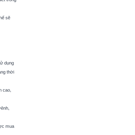
hế sẽ
sử dụng
ng thời
n cao,
vênh,
ợc mua