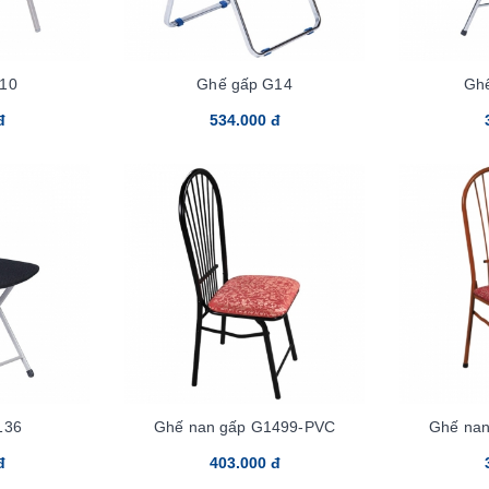
10
Ghế gấp G14
Gh
đ
534.000 đ
136
Ghế nan gấp G1499-PVC
Ghế na
đ
403.000 đ