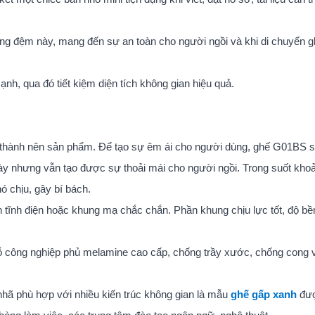
ng đệm này, mang đến sự an toàn cho người ngồi và khi di chuyển g
nh, qua đó tiết kiệm diện tích không gian hiệu quả.
u thành nên sản phẩm. Để tạo sự êm ái cho người dùng, ghế G01BS 
dày nhưng vẫn tạo được sự thoải mái cho người ngồi. Trong suốt khoả
 chịu, gây bí bách.
tĩnh điện hoặc khung mạ chắc chắn. Phần khung chịu lực tốt, độ bề
gỗ công nghiệp phủ melamine cao cấp, chống trầy xước, chống cong 
nhã phù hợp với nhiều kiến trúc không gian là mẫu
ghế gấp xanh
đư