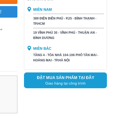
MIỀN NAM
2
389 ĐIỆN BIÊN PHỦ - P.25 - BÌNH THẠNH -
TP.HCM
>=
19 VĨNH PHÚ 30 - VĨNH PHÚ - THUẬN AN -
BÌNH DƯƠNG​
MIỀN BẮC
TẦNG 4 - TÒA NHÀ 104-106 PHỐ TÂN MAI -
HOÀNG MAI - TP.HÀ NỘI
ĐẶT MUA SẢN PHẨM TẠI ĐÂY
Giao hàng tại công trình