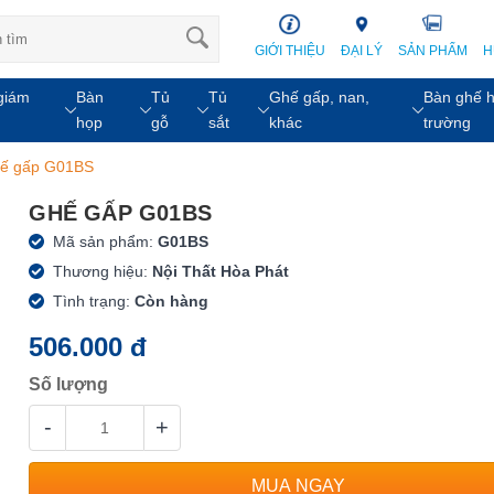
GIỚI THIỆU
ĐẠI LÝ
SẢN PHẨM
H
giám
Bàn
Tủ
Tủ
Ghế gấp, nan,
Bàn ghế h
họp
gỗ
sắt
khác
trường
ế gấp G01BS
GHẾ GẤP G01BS
Mã sản phẩm:
G01BS
Thương hiệu:
Nội Thất Hòa Phát
Tình trạng:
Còn hàng
506.000 đ
Số lượng
-
+