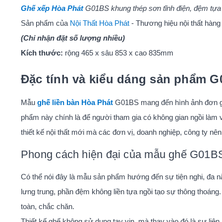
Ghế xếp Hòa Phát
G01BS khung thép sơn tĩnh điện, đệm tựa
Sản phẩm của
Nội Thất Hòa Phát
- Thương hiệu nội thất hàng
(Chỉ nhận đặt số lượng nhiều)
Kích thước:
rộng 465 x sâu 853 x cao 835mm
Đặc tính và kiểu dáng sản phẩm 
Mẫu
ghế liền bàn Hòa Phát
G01BS mang đến hình ảnh đơn giả
phẩm này chính là để người tham gia có không gian ngồi làm vi
thiết kế nội thất mới mà các đơn vị, doanh nghiệp, công ty nê
Phong cách hiện đại của mẫu ghế G01B
Có thể nói đây là mẫu sản phẩm hướng đến sự tiện nghi, đa năng
lưng trung, phần đệm không liền tựa ngồi tạo sự thông thoáng.
toàn, chắc chăn.
Thiết kế ghế không sử dụng tay vịn, mà thay vào đó là sự liên kế