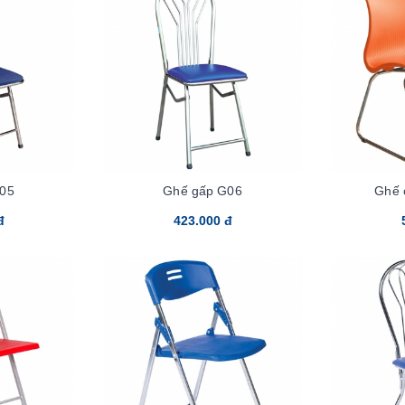
05
Ghế gấp G06
Ghế 
đ
423.000 đ