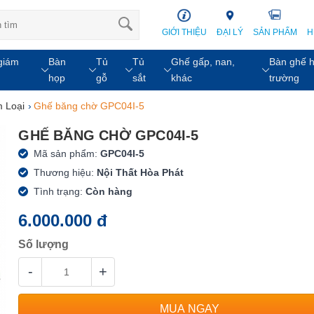
GIỚI THIỆU
ĐẠI LÝ
SẢN PHẨM
H
giám
Bàn
Tủ
Tủ
Ghế gấp, nan,
Bàn ghế h
họp
gỗ
sắt
khác
trường
 Loại
›
Ghế băng chờ GPC04I-5
GHẾ BĂNG CHỜ GPC04I-5
Mã sản phẩm:
GPC04I-5
Thương hiệu:
Nội Thất Hòa Phát
Tình trạng:
Còn hàng
6.000.000 đ
Số lượng
-
+