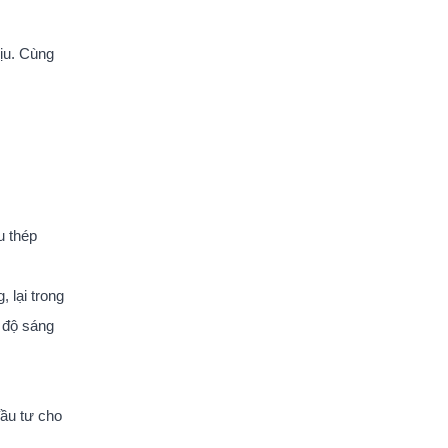
hịu. Cùng
u thép
 lại trong
g độ sáng
đầu tư cho