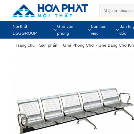
Nội thất
Ghế văn
Bàn làm
Bàn tủ 
DSGGROUP
phòng
việc
đốc
Trang chủ
›
Sản phẩm
›
Ghế Phòng Chờ
›
Ghế Băng Chờ Kim