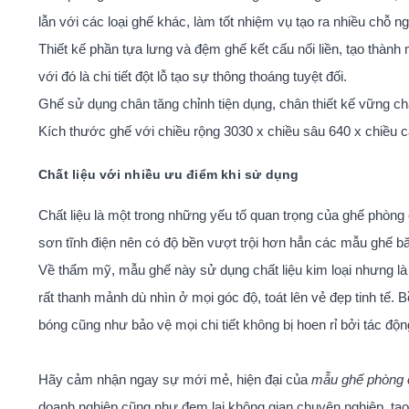
lẫn với các loại ghế khác, làm tốt nhiệm vụ tạo ra nhiều chỗ n
Thiết kế phần tựa lưng và đệm ghế kết cấu nối liền, tạo thàn
với đó là chi tiết đột lỗ tạo sự thông thoáng tuyệt đối.
Ghế sử dụng chân tăng chỉnh tiện dụng, chân thiết kế vững chã
Kích thước ghế với chiều rộng 3030 x chiều sâu 640 x chiều cao
Chất liệu với nhiều ưu điểm khi sử dụng
Chất liệu là một trong những yếu tố quan trọng của ghế phò
sơn tĩnh điện nên có độ bền vượt trội hơn hẳn các mẫu ghế b
Về thẩm mỹ, mẫu ghế này sử dụng chất liệu kim loại nhưng là n
rất thanh mảnh dù nhìn ở mọi góc độ, toát lên vẻ đẹp tinh tế.
bóng cũng như bảo vệ mọi chi tiết không bị hoen rỉ bởi tác độ
Hãy cảm nhận ngay sự mới mẻ, hiện đại của
mẫu ghế phòng
doanh nghiệp cũng như đem lại không gian chuyên nghiệp, tạo 