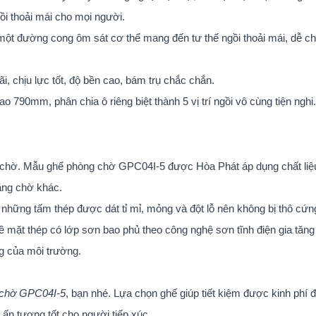
gồi thoải mái cho mọi người.
h một đường cong ôm sát cơ thể mang đến tư thế ngồi thoải mái, dễ c
i, chịu lực tốt, độ bền cao, bám trụ chắc chắn.
 790mm, phân chia ô riêng biệt thành 5 vị trí ngồi vô cùng tiện nghi.
ng chờ. Mẫu ghế phòng chờ GPC04I-5 được Hòa Phát áp dụng chất liệ
ăng chờ khác.
hững tấm thép được dát tỉ mỉ, mỏng và đột lỗ nên không bị thô cứng,
 Bề mặt thép có lớp sơn bao phủ theo công nghệ sơn tĩnh điện gia tăn
ng của môi trường.
 chờ GPC04I-5
, bạn nhé. Lựa chọn ghế giúp tiết kiệm được kinh phí 
ấn tượng tốt cho người tiếp xúc.