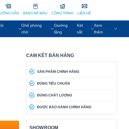
ƯỚNG DẪN
BẢNG MÃ MÀU
CÔNG TRÌNH
LIÊN HỆ
ội
Ghế phòng
Giường
Két
Xem
chờ
tầng
sắt
thêm
CAM KẾT BÁN HÀNG
SẢN PHẨM CHÍNH HÃNG
ĐÚNG TIÊU CHUẨN
ĐÚNG CHẤT LƯỢNG
ĐƯỢC BẢO HÀNH CHÍNH HÃNG
SHOWROOM