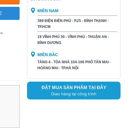
MIỀN NAM
2
389 ĐIỆN BIÊN PHỦ - P.25 - BÌNH THẠNH -
TP.HCM
>=
19 VĨNH PHÚ 30 - VĨNH PHÚ - THUẬN AN -
BÌNH DƯƠNG​
MIỀN BẮC
TẦNG 4 - TÒA NHÀ 104-106 PHỐ TÂN MAI -
HOÀNG MAI - TP.HÀ NỘI
ĐẶT MUA SẢN PHẨM TẠI ĐÂY
Giao hàng tại công trình