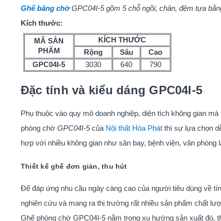
Ghế băng chờ
GPC04I-5 gồm 5 chỗ ngồi, chân, đệm tựa bằn
Kích thước:
KÍCH THƯỚC
MÃ SẢN
PHẨM
Rộng
Sâu
Cao
GPC04I-5
3030
640
790
Đặc tính và kiểu dáng GPC04I-5
Phụ thuộc vào quy mô doanh nghiệp, diện tích không gian mà
phòng chờ
GPC04I-5
của
Nội thất Hòa Phát
thì sự lựa chọn dễ
hợp với nhiều không gian như sân bay, bệnh viện, văn phòng l
Thiết kế ghế đơn giản, thu hút
Để đáp ứng nhu cầu ngày càng cao của người tiêu dùng về tính
nghiên cứu và mang ra thị trường rất nhiều sản phẩm chất lượn
Ghế phòng chờ GPC04I-5 nằm trong xu hướng sản xuất đó, thiế