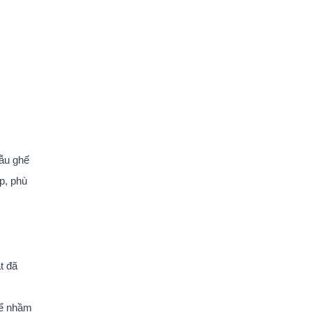
ẫu ghế
ếp, phù
t đã
hể nhầm