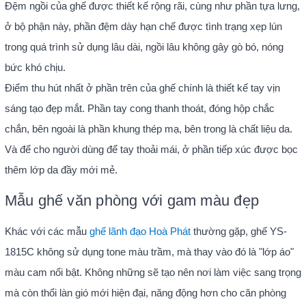
Đệm ngồi của ghế được thiết kế rộng rãi, cùng như phần tựa lưng,
ở bộ phận này, phần đệm dày hạn chế được tình trạng xẹp lún
trong quá trình sử dụng lâu dài, ngồi lâu không gây gò bó, nóng
bức khó chịu.
Điểm thu hút nhất ở phần trên của ghế chính là thiết kế tay vịn
sáng tạo đẹp mắt. Phần tay cong thanh thoát, đóng hộp chắc
chắn, bên ngoài là phần khung thép mạ, bên trong là chất liệu da.
Và để cho người dùng để tay thoải mái, ở phần tiếp xúc được bọc
thêm lớp da đầy mới mẻ.
Mẫu ghế văn phòng với gam màu đẹp
Khác với các mẫu
ghế lãnh đạo Hoà Phát
thường gặp, ghế YS-
1815C không sử dụng tone màu trầm, mà thay vào đó là "lớp áo"
màu cam nổi bật. Không những sẽ tạo nên nơi làm việc sang trọng
mà còn thổi làn gió mới hiện đại, năng động hơn cho căn phòng