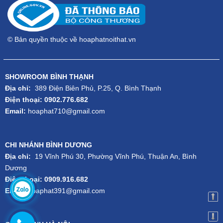
© Bản quyền thuộc về hoaphatnoithat.vn
SHOWROOM BÌNH THẠNH
Địa chỉ:
389 Điện Biên Phủ, P.25, Q. Bình Thạnh
Điện thoại: 0902.776.682
Email:
hoaphat710@gmail.com
CHI NHÁNH BÌNH DƯƠNG
Địa chỉ:
19 Vĩnh Phú 30, Phường Vĩnh Phú, Thuận An, Bình
Dương
Điện thoại: 0909.916.682
Email:
hoaphat391@gmail.com