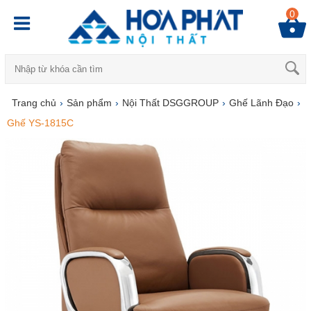
0
Trang chủ
›
Sản phẩm
›
Nội Thất DSGGROUP
›
Ghế Lãnh Đạo
›
Ghế YS-1815C