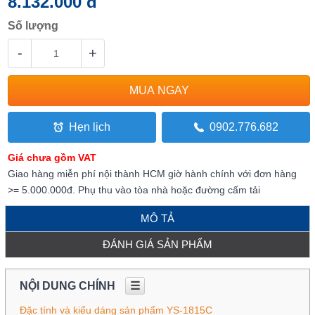
8.132.000 đ
Số lượng
-
+
Hẹn lịch
0902.776.682
Giá chưa gồm VAT
Giao hàng miễn phí nội thành HCM giờ hành chính với đơn hàng
>= 5.000.000đ. Phụ thu vào tòa nhà hoặc đường cấm tải
MÔ TẢ
ĐÁNH GIÁ SẢN PHẨM
NỘI DUNG CHÍNH
☰
Đặc tính và kiểu dáng sản phẩm YS-1815C