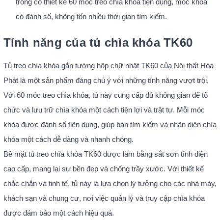
trong có thiết kế 60 móc treo chìa khóa tiện dụng, móc khóa
có đánh số, không tốn nhiều thời gian tìm kiếm.
Tính năng của tủ chìa khóa TK60
Tủ treo chìa khóa gắn tường hộp chữ nhật TK60 của Nội thất Hòa
Phát là một sản phẩm đáng chú ý với những tính năng vượt trội.
Với 60 móc treo chìa khóa, tủ này cung cấp đủ không gian để tổ
chức và lưu trữ chìa khóa một cách tiện lợi và trật tự. Mỗi móc
khóa được đánh số tiện dụng, giúp bạn tìm kiếm và nhận diện chìa
khóa một cách dễ dàng và nhanh chóng.
Bề mặt tủ treo chìa khóa TK60 được làm bằng sắt sơn tĩnh điện
cao cấp, mang lại sự bền đẹp và chống trầy xước. Với thiết kế
chắc chắn và tinh tế, tủ này là lựa chọn lý tưởng cho các nhà máy,
khách sạn và chung cư, nơi việc quản lý và truy cập chìa khóa
được đảm bảo một cách hiệu quả.