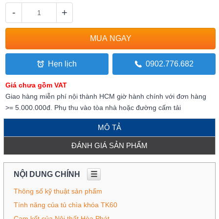
-
+
Hẹn lịch
0902.776.682
Giá chưa gồm VAT
Giao hàng miễn phí nội thành HCM giờ hành chính với đơn hàng
>= 5.000.000đ. Phụ thu vào tòa nhà hoặc đường cấm tải
MÔ TẢ
ĐÁNH GIÁ SẢN PHẨM
NỘI DUNG CHÍNH
☰
Thông số kỹ thuật sản phẩm
Tính năng của tủ chìa khóa TK60
Cam kết của Nội thất Hòa Phát