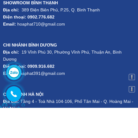
SHOWROOM BÌNH THẠNH
Địa chỉ:
389 Điện Biên Phủ, P.25, Q. Bình Thạnh
Điện thoại: 0902.776.682
Email:
hoaphat710@gmail.com
CHI NHÁNH BÌNH DƯƠNG
Địa chỉ:
19 Vĩnh Phú 30, Phường Vĩnh Phú, Thuận An, Bình
Dương
Điện thoại: 0909.916.682
Email:
hoaphat391@gmail.com
CHI NHÁNH HÀ NỘI
Địa chỉ:
Tầng 4 - Toà Nhà 104-106, Phố Tân Mai - Q. Hoàng Mai -
Hà Nội
Điện thoại:
024.3556.1101
-
Hotline:
079.727.1111
Email:
kien.dsg@gmail.com