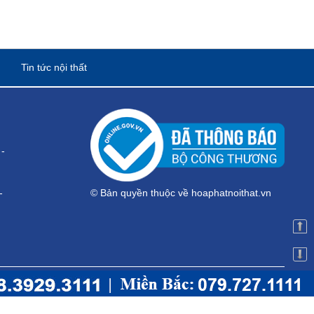
Tin tức nội thất
-
-
© Bản quyền thuộc về hoaphatnoithat.vn
 HÀ NỘI
g 4 - Toà Nhà 104-106, Phố Tân Mai - Q. Hoàng Mai - Hà Nội