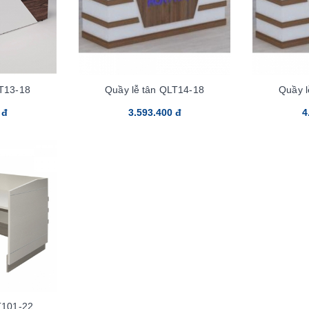
LT13-18
Quầy lễ tân QLT14-18
Quầy l
 đ
3.593.400 đ
4
T101-22