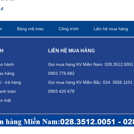
 đ
n
Bảng mã màu
Công trình
Liên hệ mua hàng
CH
LIÊN HỆ MUA HÀNG
ảo hành
Gọi mua hàng KV Miền Nam: 028.3512.0051 
ao hàng
0902.776.682
 - trả hàng
Gọi mua hàng KV Miền Bắc: 024. 3556 1101 
anh toán
0903 420 678
ảo mật
H BÌNH DƯƠNG
CHI NHÁNH
 Vĩnh Phú 30, Phường Vĩnh Phú, Thuận An, Bình Dương
Địa chỉ:
Tần