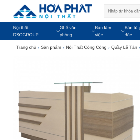
Nội thất
Ghế văn
Bàn làm
Bàn tủ 
DSGGROUP
phòng
việc
đốc
Trang chủ
›
Sản phẩm
›
Nội Thất Công Cộng
›
Quầy Lễ Tân