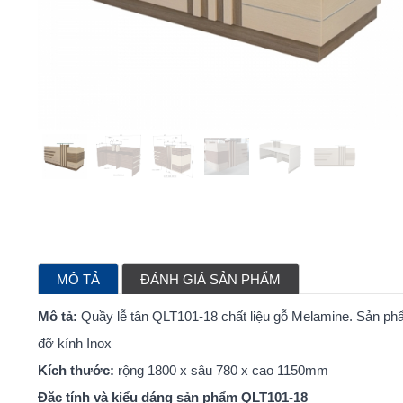
MÔ TẢ
ĐÁNH GIÁ SẢN PHẨM
Mô tả:
Quầy lễ tân QLT101-18 chất liệu gỗ Melamine. Sản phẩ
đỡ kính Inox
Kích thước:
rộng 1800 x sâu 780 x cao 1150mm
Đặc tính và kiểu dáng sản phẩm
QLT101-18