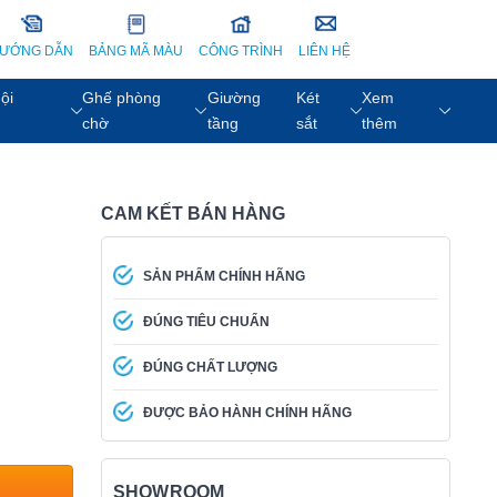
ƯỚNG DẪN
BẢNG MÃ MÀU
CÔNG TRÌNH
LIÊN HỆ
ội
Ghế phòng
Giường
Két
Xem
chờ
tầng
sắt
thêm
CAM KẾT BÁN HÀNG
SẢN PHẨM CHÍNH HÃNG
ĐÚNG TIÊU CHUẨN
ĐÚNG CHẤT LƯỢNG
ĐƯỢC BẢO HÀNH CHÍNH HÃNG
SHOWROOM