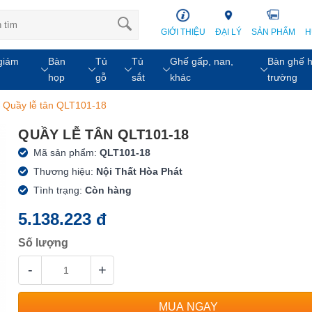
GIỚI THIỆU
ĐẠI LÝ
SẢN PHẨM
H
giám
Bàn
Tủ
Tủ
Ghế gấp, nan,
Bàn ghế h
họp
gỗ
sắt
khác
trường
›
Quầy lễ tân QLT101-18
QUẦY LỄ TÂN QLT101-18
Mã sản phẩm:
QLT101-18
Thương hiệu:
Nội Thất Hòa Phát
Tình trạng:
Còn hàng
5.138.223 đ
Số lượng
-
+