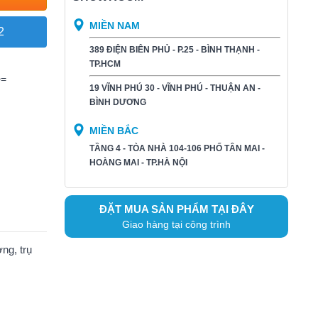
MIỀN NAM
2
389 ĐIỆN BIÊN PHỦ - P.25 - BÌNH THẠNH -
TP.HCM
>=
19 VĨNH PHÚ 30 - VĨNH PHÚ - THUẬN AN -
BÌNH DƯƠNG​
MIỀN BẮC
TẦNG 4 - TÒA NHÀ 104-106 PHỐ TÂN MAI -
HOÀNG MAI - TP.HÀ NỘI
ĐẶT MUA SẢN PHẨM TẠI ĐÂY
Giao hàng tại công trình
ng, trụ