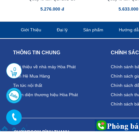
5.276.000 đ
5.633.000
Giới Thiệu
Đại lý
Sản phẩm
Hướng dẫ
THÔNG TIN CHUNG
CHÍNH SÁ
Giới thiệu về nhà máy Hòa Phát
Chính sánh b
0
Liên Hệ Mua Hàng
Chính sách gi
Tin tức nội thất
Chính sách đổi
Nhận diện thương hiệu Hòa Phát
Chính sách th
Chính sách b
SHOWROOM BÌNH THẠNH
CHI NHÁN
Địa chỉ:
389 Điện Biên Phủ, P.25, Q. Bình Thạnh
Địa chỉ:
19