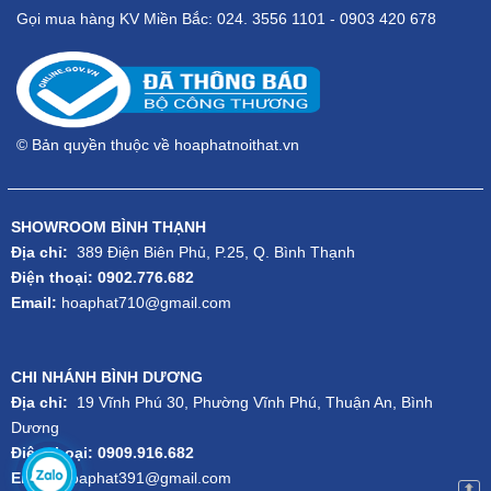
Gọi mua hàng KV Miền Bắc: 024. 3556 1101 - 0903 420 678
© Bản quyền thuộc về hoaphatnoithat.vn
SHOWROOM BÌNH THẠNH
Địa chỉ:
389 Điện Biên Phủ, P.25, Q. Bình Thạnh
Điện thoại: 0902.776.682
Email:
hoaphat710@gmail.com
CHI NHÁNH BÌNH DƯƠNG
Địa chỉ:
19 Vĩnh Phú 30, Phường Vĩnh Phú, Thuận An, Bình
Dương
Điện thoại: 0909.916.682
Email:
hoaphat391@gmail.com