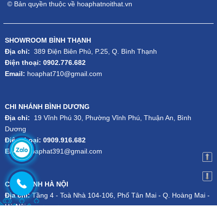
© Bản quyền thuộc về hoaphatnoithat.vn
SHOWROOM BÌNH THẠNH
Địa chỉ:
389 Điện Biên Phủ, P.25, Q. Bình Thạnh
Điện thoại: 0902.776.682
Email:
hoaphat710@gmail.com
CHI NHÁNH BÌNH DƯƠNG
Địa chỉ:
19 Vĩnh Phú 30, Phường Vĩnh Phú, Thuận An, Bình
Dương
Điện thoại: 0909.916.682
Email:
hoaphat391@gmail.com
CHI NHÁNH HÀ NỘI
Địa chỉ:
Tầng 4 - Toà Nhà 104-106, Phố Tân Mai - Q. Hoàng Mai -
Hà Nội