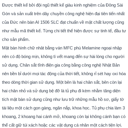
Được thiết kế bởi đội ngũ thiết kế giàu kinh nghiệm của Đông Sài
Gòn và sản xuất trên dây chuyền công nghệ hiện đại tiên tiến nhất
của Đức nên bàn AI 1506 SLC đạt chuẩn về mặt chất lượng cũng
như mẫu mã thiết kế. Từng chi tiết thể hiện được sự tinh tế, đầu tư
cho sản phẩm.
Mặt bàn hình chữ nhât bằng ván MFC phù Melamine ngoại nhập
nên có độ bóng mịn, không tì vết mang đến sự hài lòng cho người
sử dụng. Chân sắt tĩnh điện gia công bằng công nghệ Nhật Bản
nên bền bỉ dưới mọi tác động của thời tiết, không rỉ sét hay oxi hóa
theo dòng thời gian sử dụng. Một bên là hai chân sắt, bên còn lại
hai chân nhỏ và sử dụng bệ đỡ là tủ phụ đi kèm nhằm tăng diện
tích mặt bàn sử dụng cũng như lưu trữ những mẫu hồ sơ, giấy tờ
tài liệu một cách gọn gàng, ngăn nắp, khoa học. Tủ phụ chia làm 3
khoang, 2 khoang hai cánh mở, khoang còn lại không cánh bạn có
thể cất giữ túi xách hoặc các vật dụng cá nhân một cách tiện lợi.