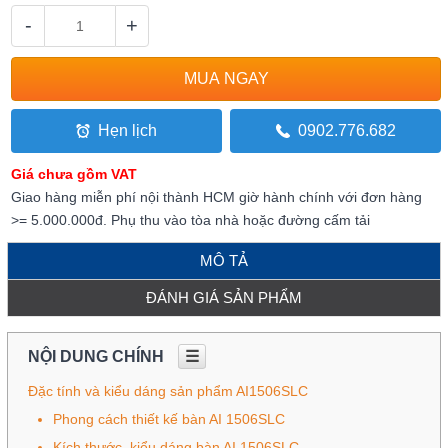
-
+
Hẹn lịch
0902.776.682
Giá chưa gồm VAT
Giao hàng miễn phí nội thành HCM giờ hành chính với đơn hàng
>= 5.000.000đ. Phụ thu vào tòa nhà hoặc đường cấm tải
MÔ TẢ
ĐÁNH GIÁ SẢN PHẨM
NỘI DUNG CHÍNH
☰
Đặc tính và kiểu dáng sản phẩm AI1506SLC
Phong cách thiết kế bàn AI 1506SLC
Kích thước, kiểu dáng bàn AI 1506SLC