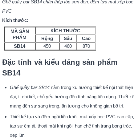
Ghế quầy bar SB14 chân thép tóp sơn đen, đệm tựa mút xốp bọc
PVC
Kích thước:
KÍCH THƯỚC
MÃ SẢN
PHẨM
Rộng
Sâu
Cao
SB14
450
460
870
Đặc tính và kiểu dáng sản phẩm
SB14
Ghế quầy bar SB14
nằm trong xu hướng thiết kế nội thất hiện
đại, ít chi tiết, chủ yếu hướng đến tính năng tiện dụng. Thiết kế
mang đến sự sang trọng, ấn tượng cho không gian bố trí.
Thiết kế tựa và đệm ngồi liền khối, mút xốp bọc PVC cao cấp,
tạo sự êm ái, thoải mái khi ngồi, hạn chế tình trạng bong tróc,
xẹp lún.