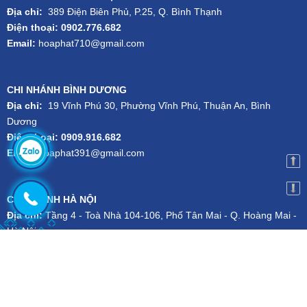
Địa chỉ:
389 Điện Biên Phủ, P.25, Q. Bình Thạnh
Điện thoại: 0902.776.682
Email:
hoaphat710@gmail.com
CHI NHÁNH BÌNH DƯƠNG
Địa chỉ:
19 Vĩnh Phú 30, Phường Vĩnh Phú, Thuận An, Bình
Dương
Điện thoại: 0909.916.682
Email:
hoaphat391@gmail.com
CHI NHÁNH HÀ NỘI
Địa chỉ:
Tầng 4 - Toà Nhà 104-106, Phố Tân Mai - Q. Hoàng Mai -
Hà Nội
Điện thoại:
024.3556.1101
-
Hotline:
079.727.1111
Email:
kien.dsg@gmail.com