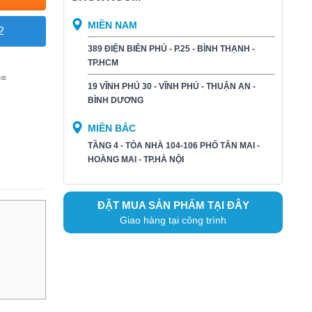
MIỀN NAM
2
389 ĐIỆN BIÊN PHỦ - P.25 - BÌNH THẠNH -
TP.HCM
>=
19 VĨNH PHÚ 30 - VĨNH PHÚ - THUẬN AN -
BÌNH DƯƠNG​
MIỀN BẮC
TẦNG 4 - TÒA NHÀ 104-106 PHỐ TÂN MAI -
HOÀNG MAI - TP.HÀ NỘI
ĐẶT MUA SẢN PHẨM TẠI ĐÂY
Giao hàng tại công trình