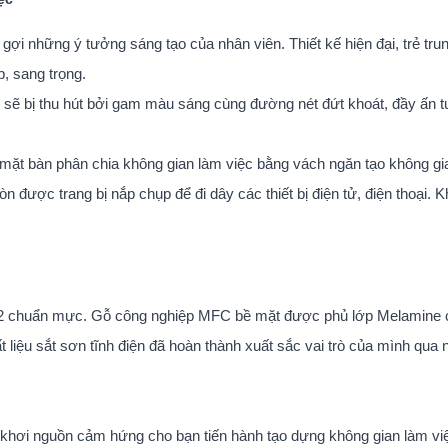
gợi những ý tưởng sáng tạo của nhân viên. Thiết kế hiện đại, trẻ tru
, sang trọng.
 sẽ bị thu hút bởi gam màu sáng cùng đường nét đứt khoát, đầy ấn 
rên mặt bàn phân chia không gian làm việc bằng vách ngăn tạo không g
còn được trang bị nắp chụp để đi dây các thiết bị điện tử, điện thoại.
RQ2 chuẩn mực. Gỗ công nghiệp MFC bề mặt được phủ lớp Melamine 
t liệu sắt sơn tĩnh điện đã hoàn thành xuất sắc vai trò của mình qua
 khơi nguồn cảm hứng cho bạn tiến hành tạo dựng không gian làm vi