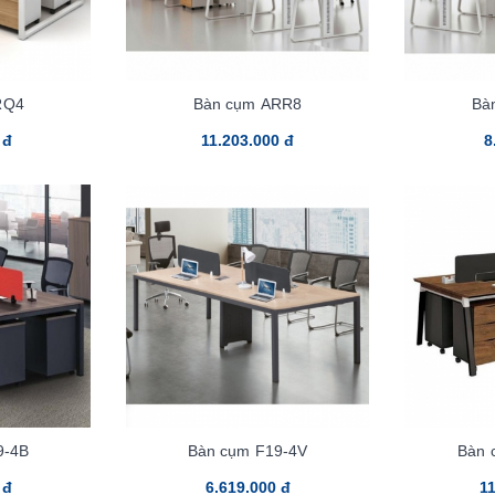
RQ4
Bàn cụm ARR8
Bà
 đ
11.203.000 đ
8
9-4B
Bàn cụm F19-4V
Bàn 
 đ
6.619.000 đ
11