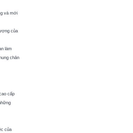
ng và mới
tượng của
ian làm
 Khung chân
cao cấp
 những
ệc của