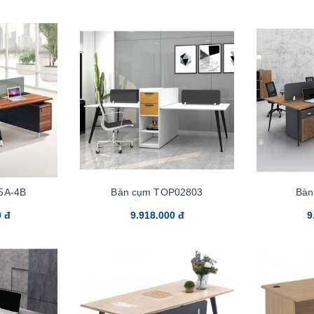
5A-4B
Bàn cụm TOP02803
Bàn
0 đ
9.918.000 đ
9