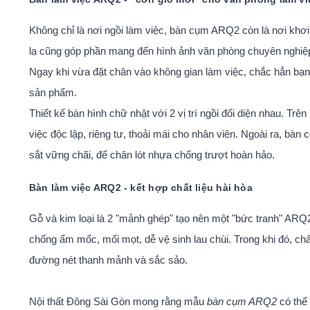
Không chỉ là nơi ngồi làm việc, bàn cụm ARQ2 còn là nơi khơi 
lạ cũng góp phần mang đến hình ảnh văn phòng chuyên nghiệp
Ngay khi vừa đặt chân vào không gian làm việc, chắc hẳn bạn
sản phẩm.
Thiết kế bàn hình chữ nhật với 2 vị trí ngồi đối diện nhau. T
việc độc lập, riêng tư, thoải mái cho nhân viên. Ngoài ra, bàn 
sắt vững chãi, đế chân lót nhựa chống trượt hoàn hảo.
Bàn làm việc ARQ2 - kết hợp chất liệu hài hòa
Gỗ và kim loại là 2 "mảnh ghép" tạo nên một "bức tranh" A
chống ẩm mốc, mối mọt, dễ vệ sinh lau chùi. Trong khi đó, chấ
đường nét thanh mảnh và sắc sảo.
Nội thất Đông Sài Gòn mong rằng mẫu
bàn cụm ARQ2
có thể