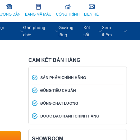
ƯỚNG DẪN
BẢNG MÃ MÀU
CÔNG TRÌNH
LIÊN HỆ
ội
Ghế phòng
Giường
Két
Xem
chờ
tầng
sắt
thêm
CAM KẾT BÁN HÀNG
SẢN PHẨM CHÍNH HÃNG
ĐÚNG TIÊU CHUẨN
ĐÚNG CHẤT LƯỢNG
ĐƯỢC BẢO HÀNH CHÍNH HÃNG
SHOWROOM