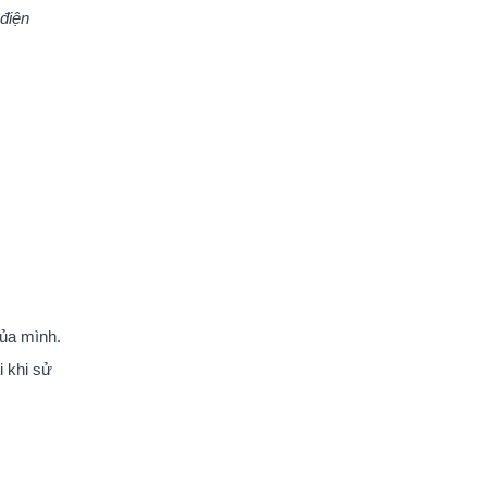
điện
của mình.
i khi sử