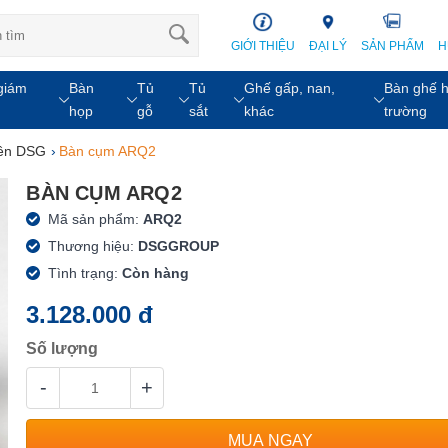
GIỚI THIỆU
ĐẠI LÝ
SẢN PHẨM
H
giám
Bàn
Tủ
Tủ
Ghế gấp, nan,
Bàn ghế h
họp
gỗ
sắt
khác
trường
iên DSG
›
Bàn cụm ARQ2
BÀN CỤM ARQ2
Mã sản phẩm:
ARQ2
Thương hiệu:
DSGGROUP
Tình trạng:
Còn hàng
3.128.000 đ
Số lượng
-
+