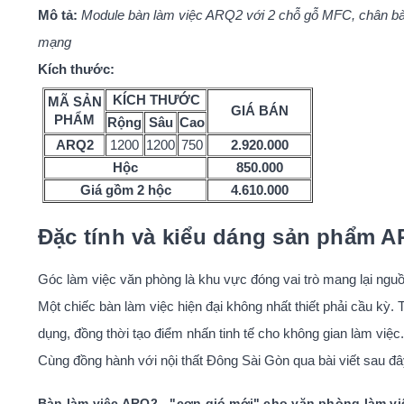
Mô tả:
Module bàn làm việc ARQ2 với 2 chỗ gỗ MFC, chân bàn 
mạng
Kích thước:
KÍCH THƯỚC
MÃ SẢN
GIÁ BÁN
PHẨM
Rộng
Sâu
Cao
ARQ2
1200
1200
750
2.920.000
Hộc
850.000
Giá gồm 2 hộc
4.610.000
Đặc tính và kiểu dáng sản phẩm 
Góc làm việc văn phòng là khu vực đóng vai trò mang lại ngu
Một chiếc bàn làm việc hiện đại không nhất thiết phải cầu kỳ. 
dụng, đồng thời tạo điểm nhấn tinh tế cho không gian làm việc.
Cùng đồng hành với nội thất Đông Sài Gòn qua bài viết sau 
Bàn làm việc ARQ2 - "cơn gió mới" cho văn phòng làm vi