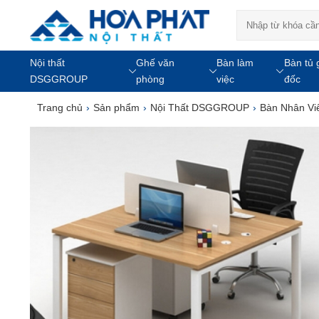
Nội thất
Ghế văn
Bàn làm
Bàn tủ 
DSGGROUP
phòng
việc
đốc
Trang chủ
›
Sản phẩm
›
Nội Thất DSGGROUP
›
Bàn Nhân V