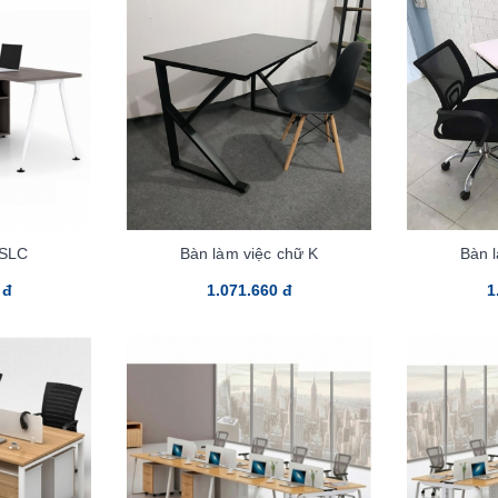
6SLC
Bàn làm việc chữ K
Bàn 
 đ
1.071.660 đ
1