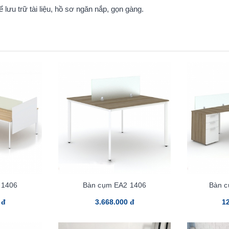
lưu trữ tài liệu, hồ sơ ngăn nắp, gọn gàng.
 1406
Bàn cụm EA2 1406
Bàn 
 đ
3.668.000 đ
12