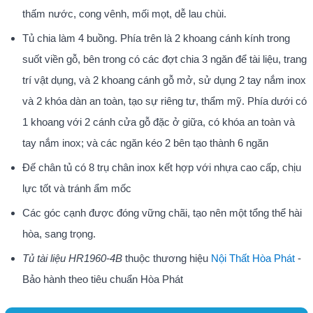
thấm nước, cong vênh, mối mọt, dễ lau chùi.
Tủ chia làm 4 buồng. Phía trên là 2 khoang cánh kính trong
suốt viền gỗ, bên trong có các đợt chia 3 ngăn để tài liệu, trang
trí vật dụng, và 2 khoang cánh gỗ mở, sử dụng 2 tay nắm inox
và 2 khóa dàn an toàn, tạo sự riêng tư, thẩm mỹ. Phía dưới có
1 khoang với 2 cánh cửa gỗ đặc ở giữa, có khóa an toàn và
tay nắm inox; và các ngăn kéo 2 bên tạo thành 6 ngăn
Đế chân tủ có 8 trụ chân inox kết hợp với nhựa cao cấp, chịu
lực tốt và tránh ẩm mốc
Các góc cạnh được đóng vững chãi, tạo nên một tổng thể hài
hòa, sang trọng.
Tủ tài liệu HR1960-4B
thuộc thương hiệu
Nội Thất Hòa Phát
-
Bảo hành theo tiêu chuẩn Hòa Phát