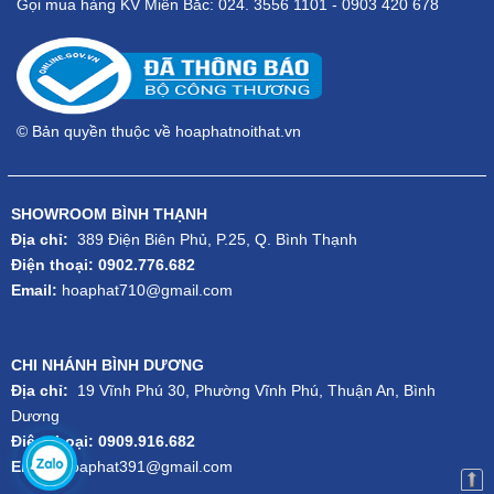
Gọi mua hàng KV Miền Bắc: 024. 3556 1101 - 0903 420 678
© Bản quyền thuộc về hoaphatnoithat.vn
SHOWROOM BÌNH THẠNH
Địa chỉ:
389 Điện Biên Phủ, P.25, Q. Bình Thạnh
Điện thoại: 0902.776.682
Email:
hoaphat710@gmail.com
CHI NHÁNH BÌNH DƯƠNG
Địa chỉ:
19 Vĩnh Phú 30, Phường Vĩnh Phú, Thuận An, Bình
Dương
Điện thoại: 0909.916.682
Email:
hoaphat391@gmail.com