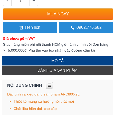
-
+
Hẹn lịch
0902.776.682
Giá chưa gồm VAT
Giao hàng miễn phí nội thành HCM giờ hành chính với đơn hàng
>= 5.000.000đ. Phụ thu vào tòa nhà hoặc đường cấm tải
MÔ TẢ
ĐÁNH GIÁ SẢN PHẨM
NỘI DUNG CHÍNH
☰
Đặc tính và kiểu dáng sản phẩm ARC800-2L
Thiết kế mang xu hướng nội thất mới
Chất liệu hiện đại, cao cấp