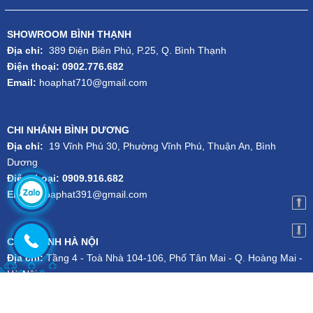
SHOWROOM BÌNH THẠNH
Địa chỉ:
389 Điện Biên Phủ, P.25, Q. Bình Thạnh
Điện thoại: 0902.776.682
Email:
hoaphat710@gmail.com
CHI NHÁNH BÌNH DƯƠNG
Địa chỉ:
19 Vĩnh Phú 30, Phường Vĩnh Phú, Thuận An, Bình
Dương
Điện thoại: 0909.916.682
Email:
hoaphat391@gmail.com
CHI NHÁNH HÀ NỘI
Địa chỉ:
Tầng 4 - Toà Nhà 104-106, Phố Tân Mai - Q. Hoàng Mai -
Hà Nội
Điện thoại:
024.3556.1101
-
Hotline:
079.727.1111
Email:
kien.dsg@gmail.com