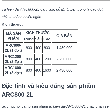
Tủ hiện đại ARC800-2L cánh lùa, gỗ MFC bên trong là các đợt
chia tủ thành nhiều ngăn
Kích thước:
KÍCH THƯỚC
MÃ SẢN
GIÁ BÁN
PHẨM
Rộng
Sâu
Cao
ARC
800-
800
400
800
1.480.000
2L (1 đợt)
ARC
1200-
800
400
1200
2.250.000
2L (2 đợt)
ARC
1600-
800
400
1600
2.430.000
2L (3 đợt)
Đặc tính và kiểu dáng sản phẩm
ARC800-2L
Sức hút nổi bật từ sản phẩm
tủ hiện đại ARC800-2L
chắc chắn sẽ