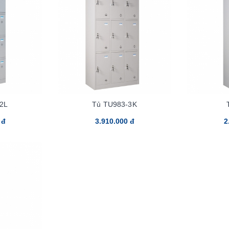
2L
Tủ TU983-3K
 đ
3.910.000 đ
2