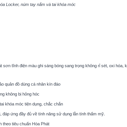
hóa Locker, núm tay nắm và tai khóa móc
ặt sơn tĩnh điện màu ghi sáng bóng sang trọng không rỉ sét, oxi hóa, 
ảo quản đồ dùng cá nhân kín đáo
ùng không bị hỏng hóc
tai khóa móc tiện dụng, chắc chắn
, đáp ứng đầy đủ về tính năng sử dụng lẫn tính thẩm mỹ.
h theo tiêu chuẩn Hòa Phát