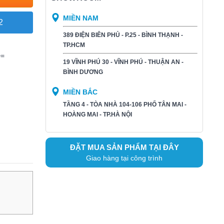
MIỀN NAM
2
389 ĐIỆN BIÊN PHỦ - P.25 - BÌNH THẠNH -
TP.HCM
>=
19 VĨNH PHÚ 30 - VĨNH PHÚ - THUẬN AN -
BÌNH DƯƠNG​
MIỀN BẮC
TẦNG 4 - TÒA NHÀ 104-106 PHỐ TÂN MAI -
HOÀNG MAI - TP.HÀ NỘI
ĐẶT MUA SẢN PHẨM TẠI ĐÂY
Giao hàng tại công trình