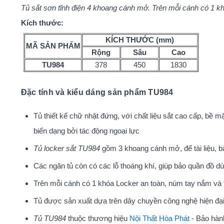
Tủ sắt sơn tĩnh điện 4 khoang cánh mở. Trên mỗi cánh có 1 k
Kích thước:
KÍCH THƯỚC (mm)
MÃ SẢN PHẨM
Rộng
Sâu
Cao
TU
984
378
450
1830
Đặc tính và kiểu dáng sản phẩm TU984
Tủ thiết kế chữ nhật đứng, với chất liệu sắt cao cấp, bề m
biến dạng bởi tác động ngoại lực
Tủ locker sắt TU984
gồm 3 khoang cánh mở, để tài liệu, b
Các ngăn tủ còn có các lỗ thoáng khí, giúp bảo quần đồ d
Trên mỗi cánh có 1 khóa Locker an toàn, núm tay nắm và 
Tủ được sản xuất dựa trên dây chuyền công nghệ hiện đại
Tủ TU984
thuộc thương hiệu
Nội Thất Hòa Phát
- Bảo hàn