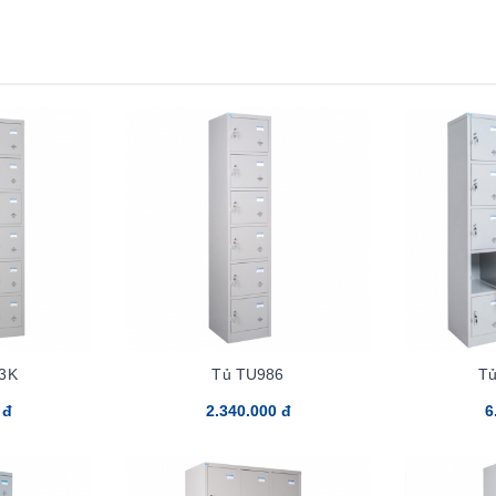
3K
Tủ TU986
T
 đ
2.340.000 đ
6