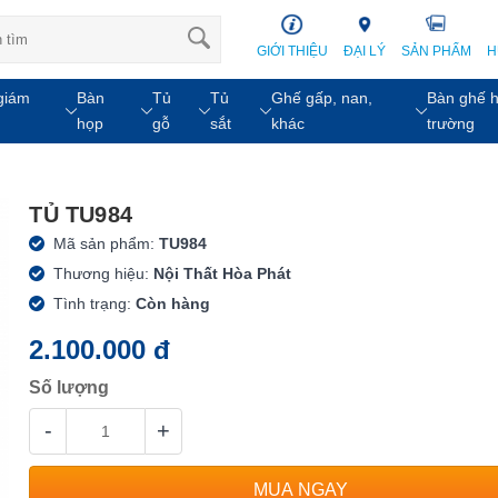
GIỚI THIỆU
ĐẠI LÝ
SẢN PHẨM
H
giám
Bàn
Tủ
Tủ
Ghế gấp, nan,
Bàn ghế h
họp
gỗ
sắt
khác
trường
TỦ TU984
Mã sản phẩm:
TU984
Thương hiệu:
Nội Thất Hòa Phát
Tình trạng:
Còn hàng
2.100.000 đ
Số lượng
-
+