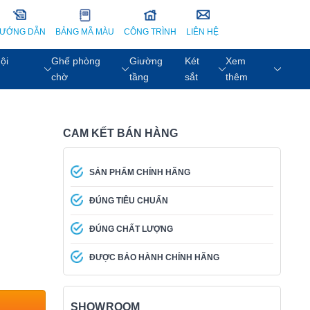
ƯỚNG DẪN
BẢNG MÃ MÀU
CÔNG TRÌNH
LIÊN HỆ
ội
Ghế phòng
Giường
Két
Xem
chờ
tầng
sắt
thêm
CAM KẾT BÁN HÀNG
SẢN PHẨM CHÍNH HÃNG
ĐÚNG TIÊU CHUẨN
ĐÚNG CHẤT LƯỢNG
ĐƯỢC BẢO HÀNH CHÍNH HÃNG
SHOWROOM