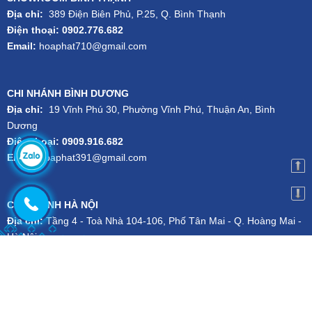
Địa chỉ:
389 Điện Biên Phủ, P.25, Q. Bình Thạnh
Điện thoại: 0902.776.682
Email:
hoaphat710@gmail.com
CHI NHÁNH BÌNH DƯƠNG
Địa chỉ:
19 Vĩnh Phú 30, Phường Vĩnh Phú, Thuận An, Bình
Dương
Điện thoại: 0909.916.682
Email:
hoaphat391@gmail.com
CHI NHÁNH HÀ NỘI
Địa chỉ:
Tầng 4 - Toà Nhà 104-106, Phố Tân Mai - Q. Hoàng Mai -
Hà Nội
Điện thoại:
024.3556.1101
-
Hotline:
079.727.1111
Email:
kien.dsg@gmail.com