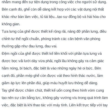
nhằm mang đến sự tiện dụng trong công việc cho người sử dụng.
Bên cạnh đó, ghế còn dễ dàng kết hợp với các vật dụng nội thất
khác như bàn làm việc, tủ tài liệu...tạo sự đồng bộ và hài hòa cho
không gian.
Tựa lưng của ghế được thiết kế rộng rãi, nâng đỡ phần lưng, điều
chỉnh tư thế ngồi chuẩn, phòng tránh các căn bệnh văn phòng
thường gặp như đau lưng, đau vai.
Đệm ngồi của ghế được thiết kế liền khối với phần tựa lưng và
được bọc vải lưới dày vừa phải, ngồi lâu không gây ra cảm giác
hầm nóng, bí bách, đặc biệt là vào những ngày hè oi bức. Bên
cạnh đó, phần mép ghế còn được vát theo hình thác nước, làm
giảm áp lực lên phần đùi, giúp máu huyết lưu thông dễ dàng.
Tay ghế được chăm chút, thiết kế uốn cong theo hình vòm cung
tạo nên sự cân bằng lực, không gây vướng víu trong quá trình làm
việc, đặc biệt là khi thao tác với máy tính. Liên kết trực tiếp với tay