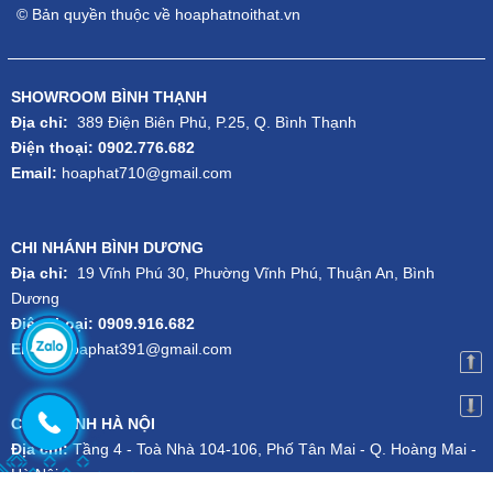
© Bản quyền thuộc về hoaphatnoithat.vn
SHOWROOM BÌNH THẠNH
Địa chỉ:
389 Điện Biên Phủ, P.25, Q. Bình Thạnh
Điện thoại: 0902.776.682
Email:
hoaphat710@gmail.com
CHI NHÁNH BÌNH DƯƠNG
Địa chỉ:
19 Vĩnh Phú 30, Phường Vĩnh Phú, Thuận An, Bình
Dương
Điện thoại: 0909.916.682
Email:
hoaphat391@gmail.com
CHI NHÁNH HÀ NỘI
Địa chỉ:
Tầng 4 - Toà Nhà 104-106, Phố Tân Mai - Q. Hoàng Mai -
Hà Nội