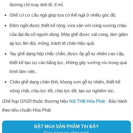
đường chỉ may tinh tế, tỉ mỉ.
Ghế có cơ cấu ngả giúp tựa có thể ngả ở nhiều góc độ.
Đệm ngồi được thiết kế rộng, vừa vặn với vùng xương chậu
của đại đa số người dùng. Mép ghế được vát cong, làm giảm
áp lực lên đùi, mông, tránh tê chân hiệu quả.
Tay ghế dạng hộp chắc chắn, được ốp gỗ tự nhiên cao cấp,
thiết kế tạo sự cân bằng lực, không gây vướng víu trong quá
trình làm việc.
Chân ghế dạng chân tĩnh, khung sơn gỗ tự nhiên, thiết kế
vững chãi, chịu lực tốt, chịu lực tốt, tạo sự nghiêm túc.
Ghế họp GH20
thuộc thương hiệu
Nội Thất Hòa Phát
- Bảo hành
theo tiêu chuẩn Hòa Phát
ĐẶT MUA SẢN PHẨM TẠI ĐÂY
Giao hàng tại công trình