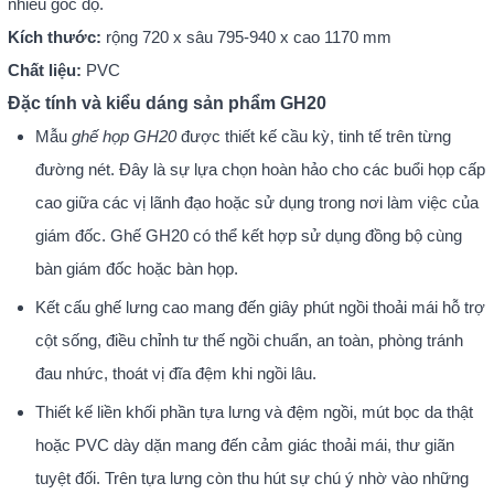
nhiều góc độ.
Kích thước:
rộng 720 x sâu 795-940 x cao 1170 mm
Chất liệu:
PVC
Đặc tính và kiểu dáng sản phẩm GH20
Mẫu
ghế họp GH20
được thiết kế cầu kỳ, tinh tế trên từng
đường nét. Đây là sự lựa chọn hoàn hảo cho các buổi họp cấp
cao giữa các vị lãnh đạo hoặc sử dụng trong nơi làm việc của
giám đốc. Ghế GH20 có thể kết hợp sử dụng đồng bộ cùng
bàn giám đốc hoặc bàn họp.
Kết cấu ghế lưng cao mang đến giây phút ngồi thoải mái hỗ trợ
cột sống, điều chỉnh tư thế ngồi chuẩn, an toàn, phòng tránh
đau nhức, thoát vị đĩa đệm khi ngồi lâu.
Thiết kế liền khối phần tựa lưng và đệm ngồi, mút bọc da thật
hoặc PVC dày dặn mang đến cảm giác thoải mái, thư giãn
tuyệt đối. Trên tựa lưng còn thu hút sự chú ý nhờ vào những