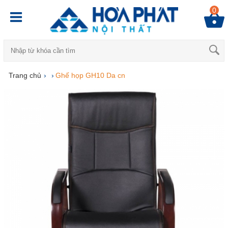
0
Trang chủ
›
›
Ghế họp GH10 Da cn