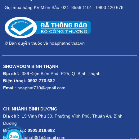
Gọi mua hàng KV Miền Bắc: 024. 3556 1101 - 0903 420 678
© Bản quyền thuộc về hoaphatnoithat.vn
SHOWROOM BÌNH THẠNH
Địa chỉ:
389 Điện Biên Phủ, P.25, Q. Bình Thạnh
Điện thoại: 0902.776.682
Email:
hoaphat710@gmail.com
CHI NHÁNH BÌNH DƯƠNG
Địa chỉ:
19 Vĩnh Phú 30, Phường Vĩnh Phú, Thuận An, Bình
Dương
Điện thoại: 0909.916.682
Email:
hoaphat391@gmail.com