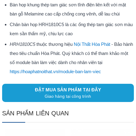
Bàn họp khung thép tam giác sơn tĩnh điện liên kết với mặt
bàn gỗ Melamine cao cấp chống cong vênh, dễ lau chùi
Chân bàn họp HRH1810C5 là các ống thép tam giác sơn màu
kem sần thẩm mỹ, chịu lực cao
HRH1810C5
thuộc thương hiệu
Nội Thất Hòa Phát
- Bảo hành
theo tiêu chuẩn Hòa Phát. Quý khách có thể tham khảo một
số module bàn làm việc dành cho nhân viên tại
https://hoaphatnoithat.vn/module-ban-lam-viec
ĐẶT MUA SẢN PHẨM TẠI ĐÂY
Giao hàng tại công trình
SẢN PHẨM LIÊN QUAN