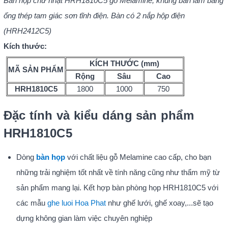
Bàn họp chữ nhật HRH1810C5 gỗ Melamine, khung bàn làm bằng
ống thép tam giác sơn tĩnh điện. Bàn có 2 nắp hộp điện
(HRH2412C5)
Kích thước:
KÍCH THƯỚC (mm)
MÃ SẢN PHẨM
Rộng
Sâu
Cao
HRH1810C5
1800
1000
750
Đặc tính và kiểu dáng sản phẩm
HRH1810C5
Dòng
bàn họp
với chất liệu gỗ Melamine cao cấp, cho bạn
những trải nghiệm tốt nhất về tính năng cũng như thẩm mỹ từ
sản phẩm mang lại. Kết hợp bàn phòng họp HRH1810C5 với
các mẫu
ghe luoi Hoa Phat
như ghế lưới, ghế xoay,...sẽ tạo
dựng không gian làm việc chuyên nghiệp