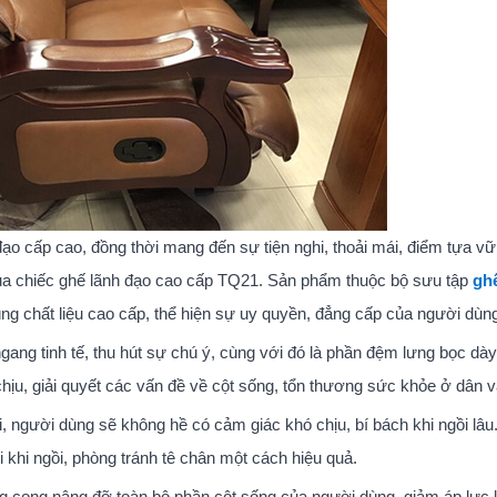
đạo cấp cao, đồng thời mang đến sự tiện nghi, thoải mái, điểm tựa v
ủa chiếc ghế lãnh đạo cao cấp TQ21. Sản phẩm thuộc bộ sưu tập
gh
ng chất liệu cao cấp, thể hiện sự uy quyền, đẳng cấp của người dùn
ang tinh tế, thu hút sự chú ý, cùng với đó là phần đệm lưng bọc dà
hịu, giải quyết các vấn đề về cột sống, tổn thương sức khỏe ở dân 
i, người dùng sẽ không hề có cảm giác khó chịu, bí bách khi ngồi lâ
i khi ngồi, phòng tránh tê chân một cách hiệu quả.
ng cong nâng đỡ toàn bộ phần cột sống của người dùng, giảm áp lực l