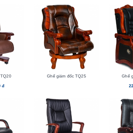
 TQ20
Ghế giám đốc TQ25
Ghế 
0 đ
22