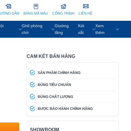
ƯỚNG DẪN
BẢNG MÃ MÀU
CÔNG TRÌNH
LIÊN HỆ
ội
Ghế phòng
Giường
Két
Xem
chờ
tầng
sắt
thêm
CAM KẾT BÁN HÀNG
SẢN PHẨM CHÍNH HÃNG
ĐÚNG TIÊU CHUẨN
ĐÚNG CHẤT LƯỢNG
ĐƯỢC BẢO HÀNH CHÍNH HÃNG
SHOWROOM