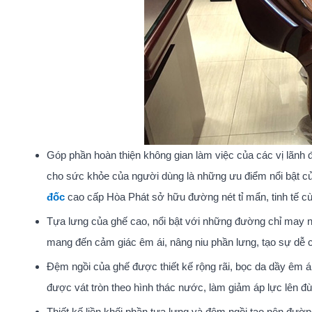
Góp phần hoàn thiện không gian làm việc của các vị lãnh 
cho sức khỏe của người dùng là những ưu điểm nổi bật c
đốc
cao cấp Hòa Phát sở hữu đường nét tỉ mẩn, tinh tế cù
Tựa lưng của ghế cao, nổi bật với những đường chỉ may ng
mang đến cảm giác êm ái, nâng niu phần lưng, tạo sự dễ c
Đệm ngồi của ghế được thiết kế rộng rãi, bọc da dầy êm á
được vát tròn theo hình thác nước, làm giảm áp lực lên đù
Thiết kế liền khối phần tựa lưng và đệm ngồi tạo nên đườ