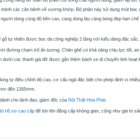
ng tránh các căn bệnh về xương khớp. Bộ phận này sử dụng mút bọc d
ho người dùng cùng độ bền cao, càng dùng lâu càng bóng đẹp hạn chế 
 gỗ tự nhiên được bọc da công nghiệp 2 tầng với kiểu dáng đặc sắc.
ới đường chạm trổ ấn tượng. Chân ghế có khả năng chịu lực tốt, an 
Bên dưới các thanh giá đỡ được gắn thêm bánh xe di chuyển linh hoạt
ùng tự điều chỉnh độ cao, cơ cấu ngả đặc biệt cho phép định vị nhiề
10mm đến 1265mm.
dành cho lãnh đạo, giám đốc của
Nội Thất Hòa Phát
tủ hồ sơ cao cấp
để tôn lên đẳng cấp không gian, cũng như giá trị s