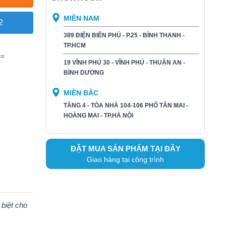
MIỀN NAM
2
389 ĐIỆN BIÊN PHỦ - P.25 - BÌNH THẠNH -
TP.HCM
>=
19 VĨNH PHÚ 30 - VĨNH PHÚ - THUẬN AN -
BÌNH DƯƠNG​
MIỀN BẮC
TẦNG 4 - TÒA NHÀ 104-106 PHỐ TÂN MAI -
HOÀNG MAI - TP.HÀ NỘI
ĐẶT MUA SẢN PHẨM TẠI ĐÂY
Giao hàng tại công trình
 biệt cho