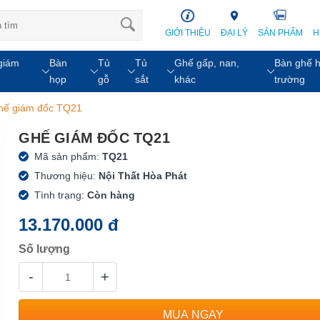
GIỚI THIỆU
ĐẠI LÝ
SẢN PHẨM
H
giám
Bàn
Tủ
Tủ
Ghế gấp, nan,
Bàn ghế h
họp
gỗ
sắt
khác
trường
hế giám đốc TQ21
GHẾ GIÁM ĐỐC TQ21
Mã sản phẩm:
TQ21
Thương hiệu:
Nội Thất Hòa Phát
Tình trạng:
Còn hàng
13.170.000 đ
Số lượng
-
+