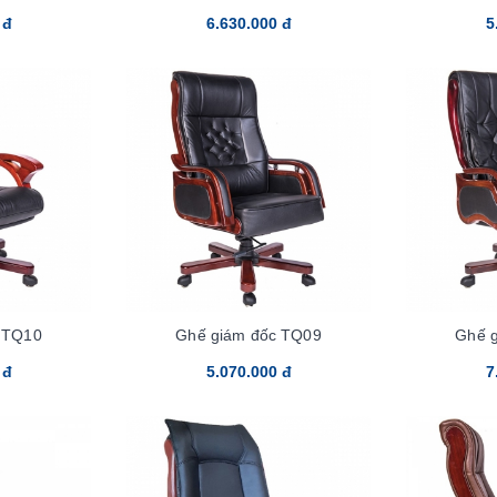
 đ
6.630.000 đ
5
 TQ10
Ghế giám đốc TQ09
Ghế 
 đ
5.070.000 đ
7