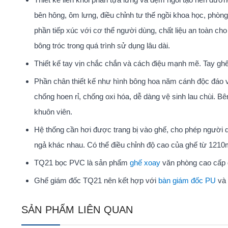
bên hông, ôm lưng, điều chỉnh tư thế ngồi khoa học, phò
phần tiếp xúc với cơ thể người dùng, chất liệu an toàn c
bông tróc trong quá trình sử dụng lâu dài.
Thiết kế tay vịn chắc chắn và cách điệu mạnh mẽ. Tay ghế
Phần chân thiết kế như hình bông hoa năm cánh độc đáo v
chống hoen rỉ, chống oxi hóa, dễ dàng vệ sinh lau chùi. 
khuôn viên.
Hệ thống cần hơi được trang bị vào ghế, cho phép người d
ngả khác nhau. Có thể điều chỉnh độ cao của ghế từ 12
TQ21 bọc PVC là sản phẩm
ghế xoay
văn phòng cao cấp 
Ghế giám đốc TQ21 nên kết hợp với
bàn giám đốc PU
và
SẢN PHẨM LIÊN QUAN