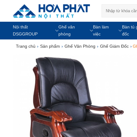
Nội thất
Ghế văn
Bàn làm
Bàn tủ 
DSGGROUP
phòng
việc
đốc
Trang chủ
›
Sản phẩm
›
Ghế Văn Phòng
›
Ghế Giám Đốc
›
G