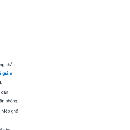
ững chắc
ế giám
g.
y dặn
văn phòng.
u. Mép ghế
ên hai