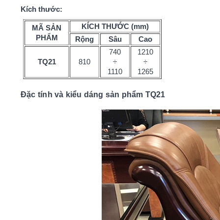
Kích thước:
KÍCH THƯỚC (mm)
MÃ SẢN
PHẨM
Rộng
Sâu
Cao
740
1210
TQ21
810
÷
÷
1110
1265
Đặc tính và kiểu dáng sản phẩm TQ21