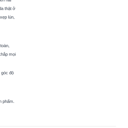
a thật ở
xẹp lún,
toàn,
 khắp mọi
u góc độ
ản phẩm.