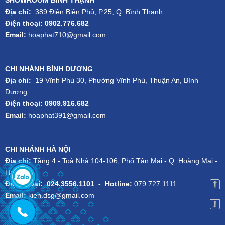
Địa chỉ:
389 Điện Biên Phủ, P.25, Q. Bình Thạnh
Điện thoại: 0902.776.682
Email:
hoaphat710@gmail.com
CHI NHÁNH BÌNH DƯƠNG
Địa chỉ:
19 Vĩnh Phú 30, Phường Vĩnh Phú, Thuận An, Bình
Dương
Điện thoại: 0909.916.682
Email:
hoaphat391@gmail.com
CHI NHÁNH HÀ NỘI
Địa chỉ:
Tầng 4 - Toà Nhà 104-106, Phố Tân Mai - Q. Hoàng Mai -
Hà Nội
Điện thoại:
024.3556.1101
-
Hotline:
079.727.1111
Email:
kien.dsg@gmail.com