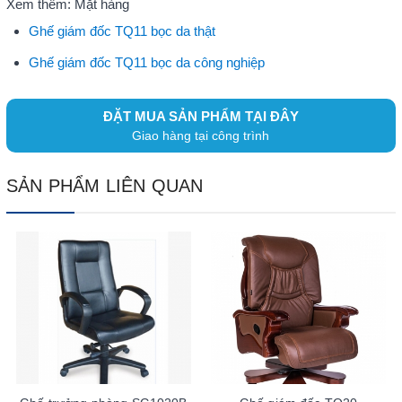
Xem thêm: Mặt hàng
Ghế giám đốc TQ11 bọc da thật
Ghế giám đốc TQ11 bọc da công nghiệp
ĐẶT MUA SẢN PHẨM TẠI ĐÂY
Giao hàng tại công trình
SẢN PHẨM LIÊN QUAN