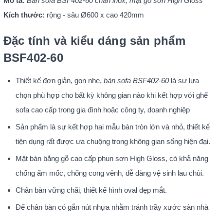
Mô tả:
Bàn sofa BSF402-60 chân inox, mặt gỗ sơn High Gloss
Kích thước:
rộng - sâu Ø600 x cao 420mm
Đặc tính và kiểu dáng sản phẩm
BSF402-60
Thiết kế đơn giản, gọn nhẹ,
bàn sofa BSF402-60
là sự lựa
chọn phù hợp cho bất kỳ không gian nào khi kết hợp với ghế
sofa cao cấp trong gia đình hoặc công ty, doanh nghiệp
Sản phẩm là sự kết hợp hai mẫu bàn tròn lớn và nhỏ, thiết kế
tiện dụng rất được ưa chuộng trong không gian sống hiện đại.
Mặt bàn bằng gỗ cao cấp phun sơn High Gloss, có khả năng
chống ẩm mốc, chống cong vênh, dễ dàng vệ sinh lau chùi.
Chân bàn vững chãi, thiết kế hình oval đẹp mắt.
Đế chân bàn có gắn nút nhựa nhằm tránh trầy xước sàn nhà