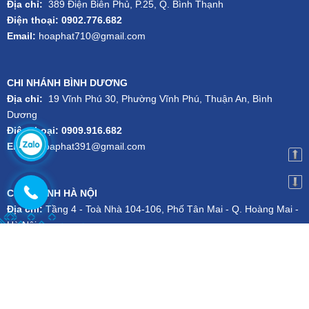
Địa chỉ:
389 Điện Biên Phủ, P.25, Q. Bình Thạnh
Điện thoại: 0902.776.682
Email:
hoaphat710@gmail.com
CHI NHÁNH BÌNH DƯƠNG
Địa chỉ:
19 Vĩnh Phú 30, Phường Vĩnh Phú, Thuận An, Bình
Dương
Điện thoại: 0909.916.682
Email:
hoaphat391@gmail.com
CHI NHÁNH HÀ NỘI
Địa chỉ:
Tầng 4 - Toà Nhà 104-106, Phố Tân Mai - Q. Hoàng Mai -
Hà Nội
Điện thoại:
024.3556.1101
-
Hotline:
079.727.1111
Email:
kien.dsg@gmail.com