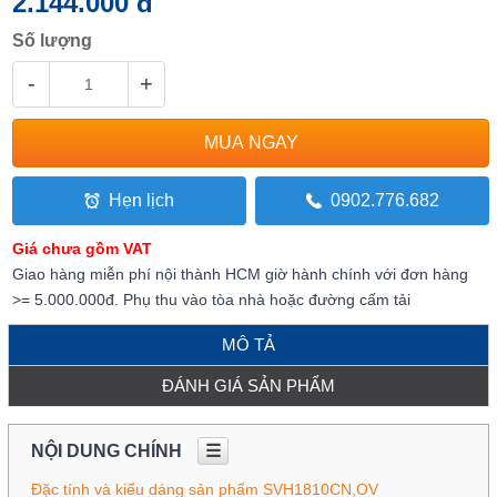
2.144.000 đ
Số lượng
-
+
Hẹn lịch
0902.776.682
Giá chưa gồm VAT
Giao hàng miễn phí nội thành HCM giờ hành chính với đơn hàng
>= 5.000.000đ. Phụ thu vào tòa nhà hoặc đường cấm tải
MÔ TẢ
ĐÁNH GIÁ SẢN PHẨM
NỘI DUNG CHÍNH
☰
Đặc tính và kiểu dáng sản phẩm SVH1810CN,OV