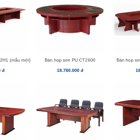
2H1 (mẫu mới)
Bàn họp sơn PU CT2600
Bàn họp s
0 đ
18.780.000 đ
18