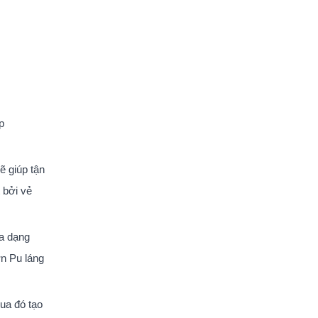
p
ẽ giúp tận
 bởi vẻ
đa dạng
ơn Pu láng
ua đó tạo