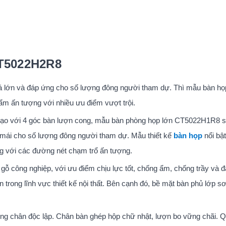
CT5022H2R8
khá lớn và đáp ứng cho số lượng đông người tham dự. Thì mẫu bàn họ
m ấn tượng với nhiều ưu điểm vượt trội.
 tạo với 4 góc bàn lượn cong, mẫu bàn phòng họp lớn CT5022H1R8 s
ải mái cho số lượng đông người tham dự. Mẫu thiết kế
bàn họp
nổi bật
ùng với các đường nét chạm trổ ấn tượng.
 gỗ công nghiệp, với ưu điểm chịu lực tốt, chống ẩm, chống trầy và 
trong lĩnh vực thiết kế nội thất. Bên cạnh đó, bề mặt bàn phủ lớp s
ng chân độc lập. Chân bàn ghép hộp chữ nhật, lượn bo vững chãi. Q