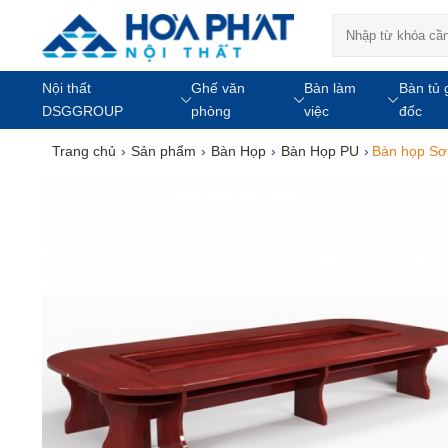
Nội thất
Ghế văn
Bàn làm
Bàn tủ 
DSGGROUP
phòng
việc
đốc
Trang chủ
›
Sản phẩm
›
Bàn Họp
›
Bàn Họp PU
›
Bàn họp S