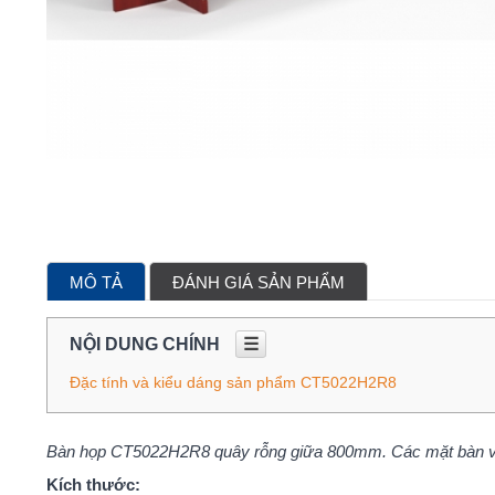
MÔ TẢ
ĐÁNH GIÁ SẢN PHẨM
NỘI DUNG CHÍNH
☰
Đặc tính và kiểu dáng sản phẩm CT5022H2R8
Bàn họp CT5022H2R8 quây rỗng giữa 800mm. Các mặt bàn và
Kích thước: