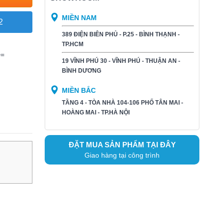
MIỀN NAM
2
389 ĐIỆN BIÊN PHỦ - P.25 - BÌNH THẠNH -
TP.HCM
>=
19 VĨNH PHÚ 30 - VĨNH PHÚ - THUẬN AN -
BÌNH DƯƠNG​
MIỀN BẮC
TẦNG 4 - TÒA NHÀ 104-106 PHỐ TÂN MAI -
HOÀNG MAI - TP.HÀ NỘI
ĐẶT MUA SẢN PHẨM TẠI ĐÂY
Giao hàng tại công trình