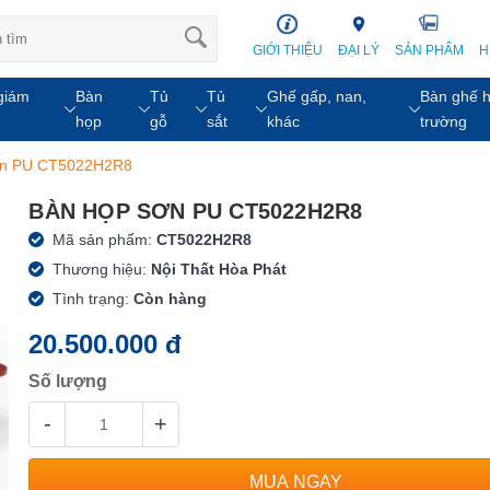
GIỚI THIỆU
ĐẠI LÝ
SẢN PHẨM
H
giám
Bàn
Tủ
Tủ
Ghế gấp, nan,
Bàn ghế h
họp
gỗ
sắt
khác
trường
ơn PU CT5022H2R8
BÀN HỌP SƠN PU CT5022H2R8
Mã sản phẩm:
CT5022H2R8
Thương hiệu:
Nội Thất Hòa Phát
Tình trạng:
Còn hàng
20.500.000 đ
Số lượng
-
+