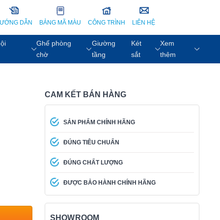
ƯỚNG DẪN
BẢNG MÃ MÀU
CÔNG TRÌNH
LIÊN HỆ
ội
Ghế phòng
Giường
Két
Xem
chờ
tầng
sắt
thêm
CAM KẾT BÁN HÀNG
SẢN PHẨM CHÍNH HÃNG
ĐÚNG TIÊU CHUẨN
ĐÚNG CHẤT LƯỢNG
ĐƯỢC BẢO HÀNH CHÍNH HÃNG
SHOWROOM