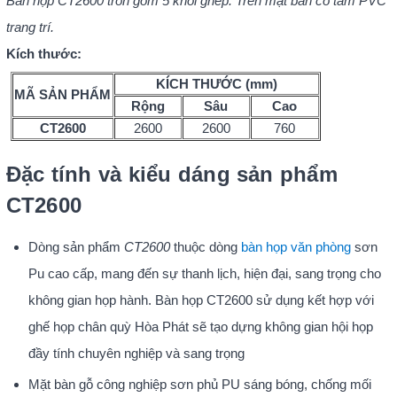
Bàn họp CT2600 tròn gồm 5 khối ghép. Trên mặt bàn có tấm PVC
trang trí.
Kích thước:
KÍCH THƯỚC (mm)
MÃ SẢN PHẨM
Rộng
Sâu
Cao
CT2600
2600
2600
760
Đặc tính và kiểu dáng sản phẩm
CT2600
Dòng sản phẩm
CT2600
thuộc dòng
bàn họp văn phòng
sơn
Pu cao cấp, mang đến sự thanh lịch, hiện đại, sang trọng cho
không gian họp hành. Bàn họp CT2600 sử dụng kết hợp với
ghế họp chân quỳ Hòa Phát sẽ tạo dựng không gian hội họp
đầy tính chuyên nghiệp và sang trọng
Mặt bàn gỗ công nghiệp sơn phủ PU sáng bóng, chống mối