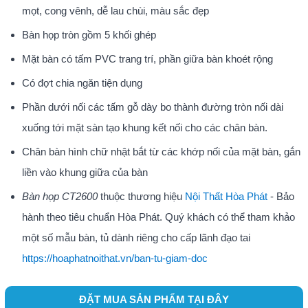
mọt, cong vênh, dễ lau chùi, màu sắc đẹp
Bàn họp tròn gồm 5 khối ghép
Mặt bàn có tấm PVC trang trí, phần giữa bàn khoét rộng
Có đợt chia ngăn tiện dụng
Phần dưới nối các tấm gỗ dày bo thành đường tròn nối dài
xuống tới mặt sàn tạo khung kết nối cho các chân bàn.
Chân bàn hình chữ nhật bắt từ các khớp nối của mặt bàn, gắn
liền vào khung giữa của bàn
Bàn họp CT2600
thuộc thương hiệu
Nội Thất Hòa Phát
- Bảo
hành theo tiêu chuẩn Hòa Phát. Quý khách có thể tham khảo
một số mẫu bàn, tủ dành riêng cho cấp lãnh đạo tai
https://hoaphatnoithat.vn/ban-tu-giam-doc
ĐẶT MUA SẢN PHẨM TẠI ĐÂY