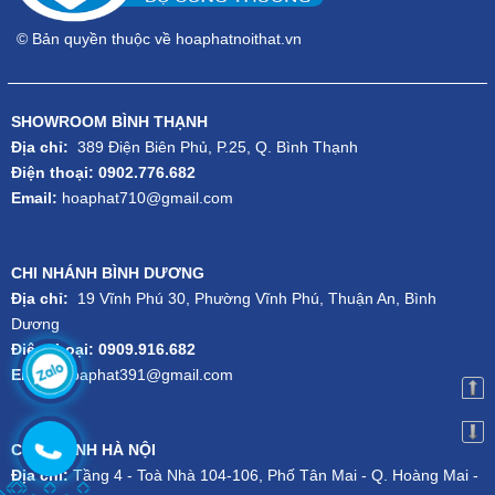
© Bản quyền thuộc về hoaphatnoithat.vn
SHOWROOM BÌNH THẠNH
Địa chỉ:
389 Điện Biên Phủ, P.25, Q. Bình Thạnh
Điện thoại: 0902.776.682
Email:
hoaphat710@gmail.com
CHI NHÁNH BÌNH DƯƠNG
Địa chỉ:
19 Vĩnh Phú 30, Phường Vĩnh Phú, Thuận An, Bình
Dương
Điện thoại: 0909.916.682
Email:
hoaphat391@gmail.com
CHI NHÁNH HÀ NỘI
Địa chỉ:
Tầng 4 - Toà Nhà 104-106, Phố Tân Mai - Q. Hoàng Mai -