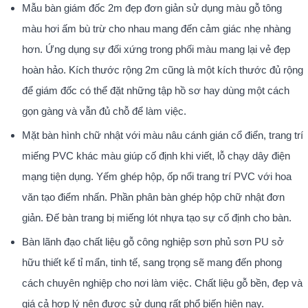
Mẫu bàn giám đốc 2m đẹp đơn giản sử dụng màu gỗ tông
màu hơi ấm bù trừ cho nhau mang đến cảm giác nhẹ nhàng
hơn. Ứng dụng sự đối xứng trong phối màu mang lại vẻ đẹp
hoàn hảo. Kích thước rộng 2m cũng là một kích thước đủ rộng
để giám đốc có thể đặt những tập hồ sơ hay dùng một cách
gọn gàng và vẫn đủ chỗ để làm việc.
Mặt bàn hình chữ nhật với màu nâu cánh gián cổ điển, trang trí
miếng PVC khác màu giúp cố định khi viết, lỗ chạy dây điện
mạng tiện dụng. Yếm ghép hộp, ốp nổi trang trí PVC với hoa
văn tạo điểm nhấn. Phần phân bàn ghép hộp chữ nhật đơn
giản. Đế bàn trang bị miếng lót nhựa tạo sự cố định cho bàn.
Bàn lãnh đạo chất liệu gỗ công nghiệp sơn phủ sơn PU sở
hữu thiết kế tỉ mẩn, tinh tế, sang trọng sẽ mang đến phong
cách chuyên nghiệp cho nơi làm việc. Chất liệu gỗ bền, đẹp và
giá cả hợp lý nên được sử dụng rất phổ biến hiện nay.