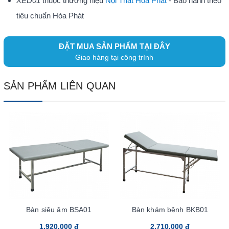
XED01
thuộc thương hiệu
Nội Thất Hòa Phát
- Bảo hành theo
tiêu chuẩn Hòa Phát
ĐẶT MUA SẢN PHẨM TẠI ĐÂY
Giao hàng tại công trình
SẢN PHẨM LIÊN QUAN
Bàn siêu âm BSA01
Bàn khám bệnh BKB01
1.920.000 đ
2.710.000 đ