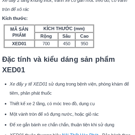
Xe đẩy 2 tầng khung inox, vành xe có gắn móc treo đồ, có vành
tròn để xô rác
Kích thước:
KÍCH THƯỚC (mm)
MÃ SẢN
PHẨM
Rộng
Sâu
Cao
XED01
700
450
950
Đặc tính và kiểu dáng sản phẩm
XED01
Xe đẩy y tế XED01
sử dụng trong bệnh viện, phòng khám để
tiêm, phân phát thuốc
Thiết kế xe 2 tầng, có móc treo đồ, dụng cụ
Một vành tròn để xô đựng nước, hoặc giỏ rác
Đế xe gắn bánh xe chắn chắn, thuận tiện khi sử dụng