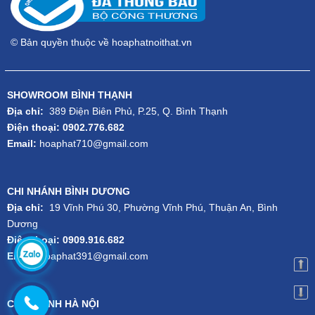
© Bản quyền thuộc về hoaphatnoithat.vn
SHOWROOM BÌNH THẠNH
Địa chỉ:
389 Điện Biên Phủ, P.25, Q. Bình Thạnh
Điện thoại: 0902.776.682
Email:
hoaphat710@gmail.com
CHI NHÁNH BÌNH DƯƠNG
Địa chỉ:
19 Vĩnh Phú 30, Phường Vĩnh Phú, Thuận An, Bình
Dương
Điện thoại: 0909.916.682
Email:
hoaphat391@gmail.com
CHI NHÁNH HÀ NỘI