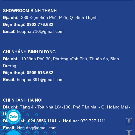
SHOWROOM BÌNH THẠNH
Địa chỉ:
389 Điện Biên Phủ, P.25, Q. Bình Thạnh
Điện thoại: 0902.776.682
Email:
hoaphat710@gmail.com
CHI NHÁNH BÌNH DƯƠNG
Địa chỉ:
19 Vĩnh Phú 30, Phường Vĩnh Phú, Thuận An, Bình
Dương
Điện thoại: 0909.916.682
Email:
hoaphat391@gmail.com
CHI NHÁNH HÀ NỘI
Địa chỉ:
Tầng 4 - Toà Nhà 104-106, Phố Tân Mai - Q. Hoàng Mai -
Hà Nội
Điện thoại:
024.3556.1101
-
Hotline:
079.727.1111
Email:
kien.dsg@gmail.com