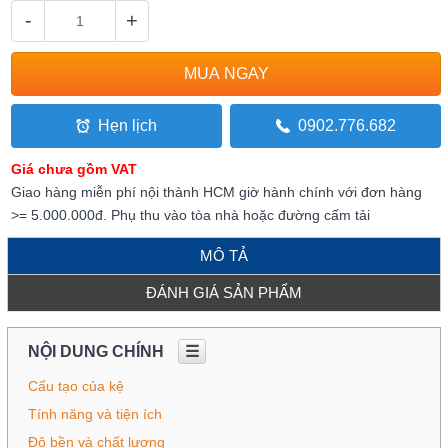
-
+
Hẹn lịch
0902.776.682
Giá chưa gồm VAT
Giao hàng miễn phí nội thành HCM giờ hành chính với đơn hàng
>= 5.000.000đ. Phụ thu vào tòa nhà hoặc đường cấm tải
MÔ TẢ
ĐÁNH GIÁ SẢN PHẨM
NỘI DUNG CHÍNH
☰
Cấu tạo của kệ
Tính năng và tiện ích
Độ bền và chất lượng