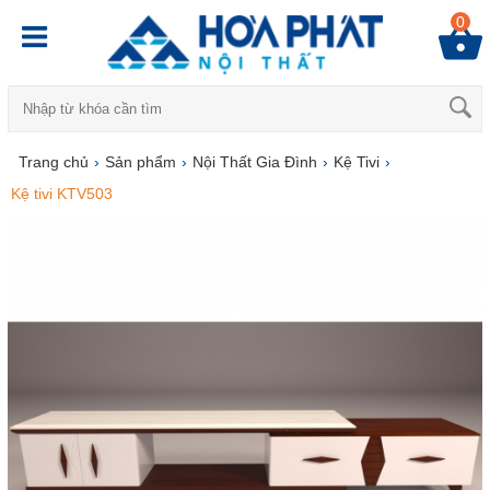
0
Trang chủ
›
Sản phẩm
›
Nội Thất Gia Đình
›
Kệ Tivi
›
Kệ tivi KTV503